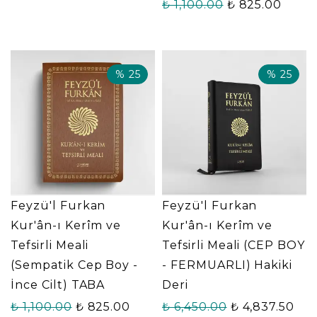
₺ 1,100.00
₺ 825.00
%
25
%
25
Feyzü'l Furkan
Feyzü'l Furkan
Kur'ân-ı Kerîm ve
Kur'ân-ı Kerîm ve
Tefsirli Meali
Tefsirli Meali (CEP BOY
(Sempatik Cep Boy -
- FERMUARLI) Hakiki
İnce Cilt) TABA
Deri
₺ 1,100.00
₺ 825.00
₺ 6,450.00
₺ 4,837.50