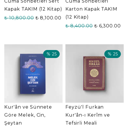
Cuma Sohbetleri Sert
Cuma Sohbetleri
Kapak TAKIM (12 Kitap)
Karton Kapak TAKIM
(12 Kitap)
₺ 10,800.00
₺ 8,100.00
₺ 8,400.00
₺ 6,300.00
%
25
%
25
Kur'ân ve Sünnete
Feyzü'l Furkan
Göre Melek, Cin,
Kur'ân-ı Kerîm ve
Şeytan
Tefsirli Meali