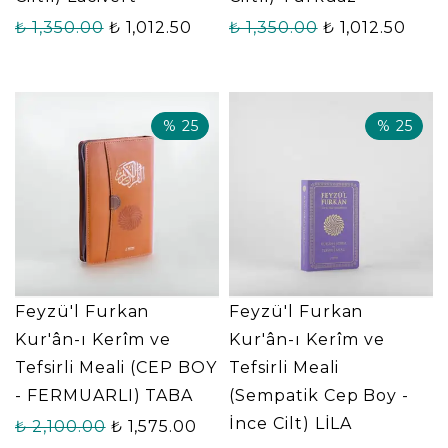
₺ 1,350.00
₺ 1,012.50
₺ 1,350.00
₺ 1,012.50
%
25
%
25
Feyzü'l Furkan
Feyzü'l Furkan
Kur'ân-ı Kerîm ve
Kur'ân-ı Kerîm ve
Tefsirli Meali (CEP BOY
Tefsirli Meali
- FERMUARLI) TABA
(Sempatik Cep Boy -
İnce Cilt) LİLA
₺ 2,100.00
₺ 1,575.00