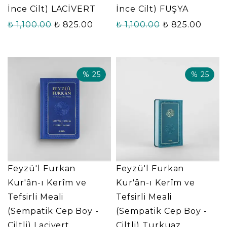
İnce Cilt) LACİVERT
İnce Cilt) FUŞYA
₺ 1,100.00
₺ 825.00
₺ 1,100.00
₺ 825.00
%
25
%
25
Feyzü'l Furkan
Feyzü'l Furkan
Kur'ân-ı Kerîm ve
Kur'ân-ı Kerîm ve
Tefsirli Meali
Tefsirli Meali
(Sempatik Cep Boy -
(Sempatik Cep Boy -
Ciltli) Lacivert
Ciltli) Turkuaz