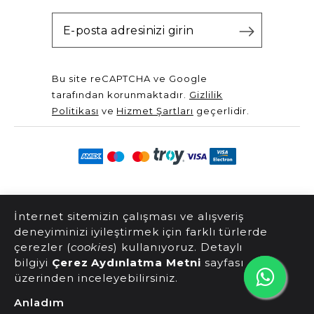
Bu site reCAPTCHA ve Google
tarafından korunmaktadır.
Gizlilik
Politikası
ve
Hizmet Şartları
geçerlidir.
@2025 Server Yayınları. Tüm hakları saklıdır.
İnternet sitemizin çalışması ve alışveriş
deneyiminizi iyileştirmek için farklı türlerde
çerezler (
cookies
) kullanıyoruz. Detaylı
bilgiyi
Çerez Aydınlatma Metni
sayfası
üzerinden inceleyebilirsiniz.
Anladım