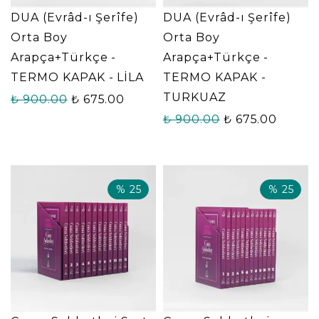
DUA (Evrâd-ı Şerîfe)
DUA (Evrâd-ı Şerîfe)
Orta Boy
Orta Boy
Arapça+Türkçe -
Arapça+Türkçe -
TERMO KAPAK - LİLA
TERMO KAPAK -
TURKUAZ
₺ 900.00
₺ 675.00
₺ 900.00
₺ 675.00
%
25
%
25