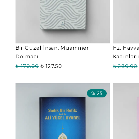
Bir Güzel İnsan, Muammer
Hz. Havv
Dolmacı
Kadınları
₺ 170.00
₺ 127.50
₺ 280.00
%
25