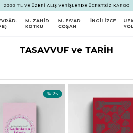
2000 TL VE ÜZERİ ALIŞ VERİŞLERDE ÜCRETSİZ KARGO
EVRÂD-
M. ZAHİD
M. ES'AD
İNGİLİZCE
UF
FE)
KOTKU
COŞAN
YO
TASAVVUF ve TARİH
%
25