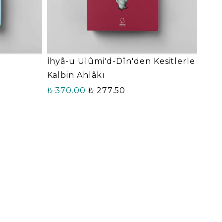
İhyâ-u Ulûmi'd-Dîn'den Kesitlerle
Kalbin Ahlâkı
₺ 370.00
₺ 277.50