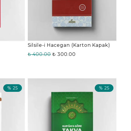
Silsile-i Hacegan (Karton Kapak)
₺ 400.00
₺ 300.00
%
25
%
25