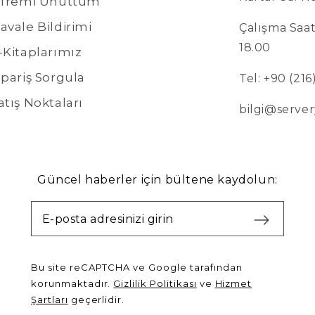
ifremi Unuttum
avale Bildirimi
Çalışma Saatl
18.00
-Kitaplarımız
ipariş Sorgula
Tel: +90 (21
atış Noktaları
bilgi@server
Güncel haberler için bültene kaydolun:
Bu site reCAPTCHA ve Google tarafından
korunmaktadır.
Gizlilik Politikası
ve
Hizmet
Şartları
geçerlidir.