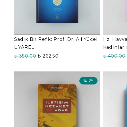
Sadık Bir Refik: Prof. Dr. Ali Yücel
Hz. Havv
UYAREL
Kadınları
₺ 350.00
₺ 262.50
₺ 400.00
%
25