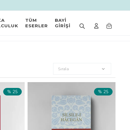
KA
TÜM
BAYİ
LCULUK
ESERLER
GİRİŞİ
Sırala
%
25
%
25