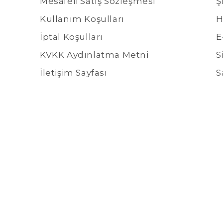
Mesafeli Satış Sözleşmesi
Ş
Kullanım Koşulları
H
İptal Koşulları
E
KVKK Aydınlatma Metni
S
İletişim Sayfası
S