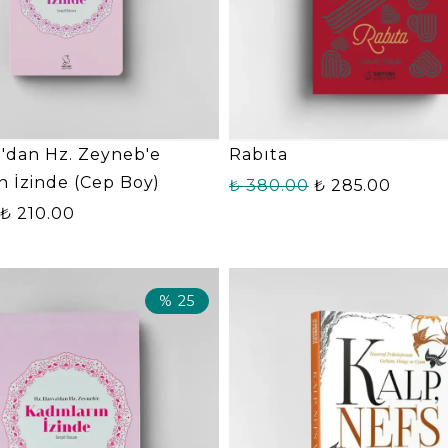
a'dan Hz. Zeyneb'e
Rabıta
n İzinde (Cep Boy)
₺ 380.00
₺ 285.00
₺ 210.00
%
25