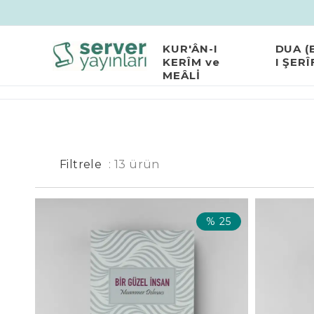
KUR'ÂN-I
DUA (
KERÎM ve
I ŞERÎ
MEÂLİ
Filtrele
:
13
ürün
%
25