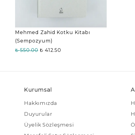
Mehmed Zahid Kotku Kitabı
(Sempozyum)
₺ 550.00
₺ 412.50
Kurumsal
A
Hakkımızda
H
Duyurular
H
Üyelik Sözleşmesi
Ö