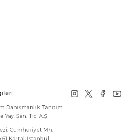
gileri
şim Danışmanlık Tanıtım
e Yay. San. Tic. A.Ş.
kezi: Cumhuriyet Mh.
o:61 Kartal-İstanbul