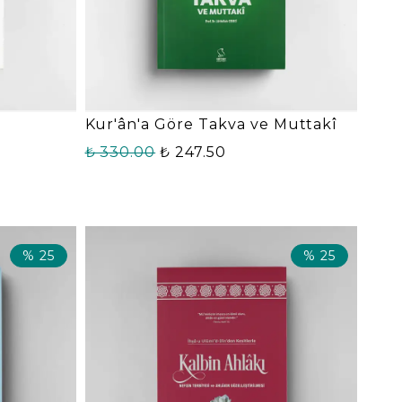
Kur'ân'a Göre Takva ve Muttakî
₺ 330.00
₺ 247.50
%
25
%
25