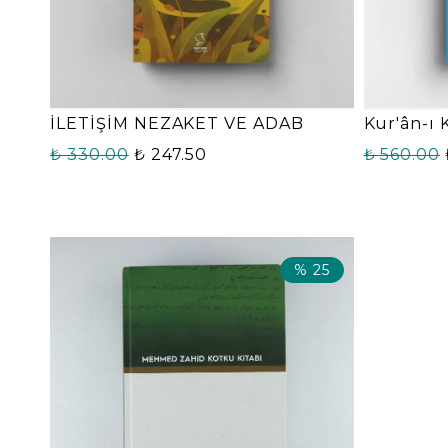
İLETİŞİM NEZAKET VE ADAB
Kur'ân-ı 
₺ 330.00
₺ 247.50
₺ 560.00
%
25