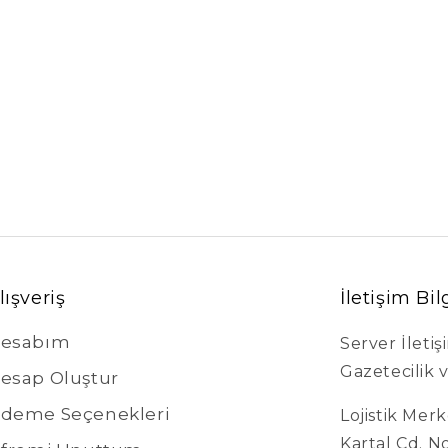
lışveriş
İletişim Bil
esabım
Server İleti
Gazetecilik v
esap Oluştur
deme Seçenekleri
Lojistik Mer
Kartal Cd. N