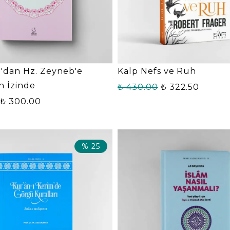
a'dan Hz. Zeyneb'e
Kalp Nefs ve Ruh
n İzinde
₺ 430.00
₺ 322.50
₺ 300.00
%
25