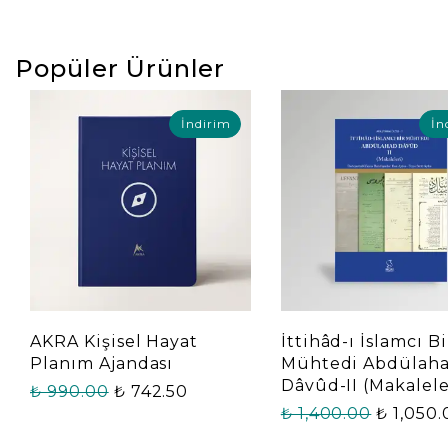
Popüler Ürünler
İndirim
İn
AKRA Kişisel Hayat
İttihâd-ı İslamcı Bi
Planım Ajandası
Mühtedi Abdülah
Dâvûd-II (Makalele
₺ 990.00
₺ 742.50
₺ 1,400.00
₺ 1,050