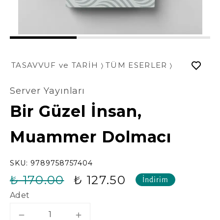
1
2
3
TASAVVUF ve TARİH
TÜM ESERLER
Server Yayınları
Bir Güzel İnsan,
Muammer Dolmacı
SKU:
9789758757404
₺ 170.00
₺ 127.50
İndirim
Adet