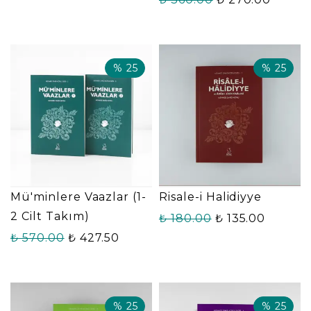
%
25
%
25
Mü'minlere Vaazlar (1-
Risale-i Halidiyye
2 Cilt Takım)
₺ 180.00
₺ 135.00
₺ 570.00
₺ 427.50
%
25
%
25