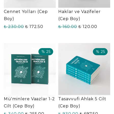
Cennet Yolları (Cep
Haklar ve Vazifeler
Boy)
(Cep Boy)
₺ 230.00
₺ 172.50
₺ 160.00
₺ 120.00
%
25
%
25
Mü'minlere Vaazlar 1-2
Tasavvufi Ahlak 5 Cilt
Cilt (Cep Boy)
(Cep Boy)
₺ 340.00
₺ 255.00
₺ 930.00
₺ 697.50