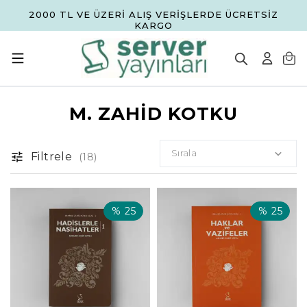
2000 TL VE ÜZERİ ALIŞ VERİŞLERDE ÜCRETSİZ
KARGO
M. ZAHİD KOTKU
Sırala
Filtrele
(
18
)
%
25
%
25