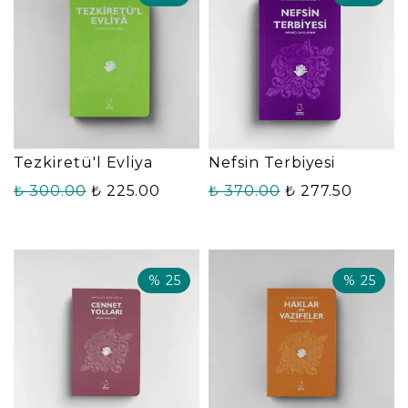
Tezkiretü'l Evliya
Nefsin Terbiyesi
₺ 300.00
₺ 225.00
₺ 370.00
₺ 277.50
%
25
%
25