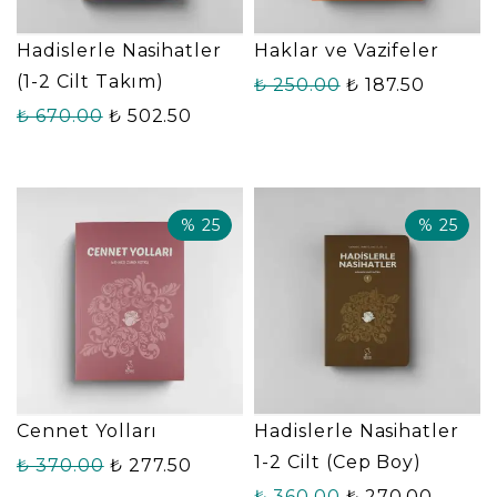
Hadislerle Nasihatler
Haklar ve Vazifeler
(1-2 Cilt Takım)
₺ 250.00
₺ 187.50
₺ 670.00
₺ 502.50
%
25
%
25
Cennet Yolları
Hadislerle Nasihatler
1-2 Cilt (Cep Boy)
₺ 370.00
₺ 277.50
₺ 360.00
₺ 270.00