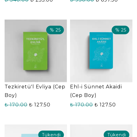
%
25
%
25
Tezkiretü'l Evliya (Cep
Ehl-i Sünnet Akaidi
Boy)
(Cep Boy)
₺ 170.00
₺ 127.50
₺ 170.00
₺ 127.50
Tükendi
Tükendi