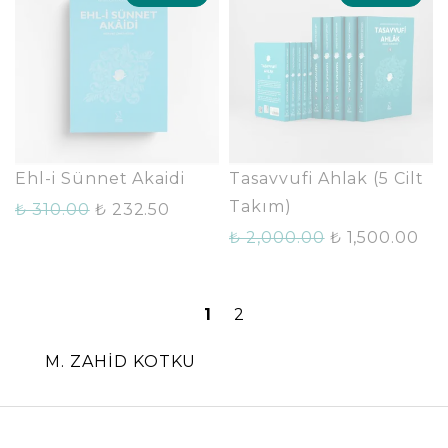
Ehl-i Sünnet Akaidi
Tasavvufi Ahlak (5 Cilt
Takım)
₺ 310.00
₺ 232.50
₺ 2,000.00
₺ 1,500.00
1
2
M. ZAHİD KOTKU