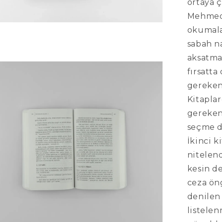
ortaya ç
Mehmed 
okumala
sabah n
aksatma
fırsatt
gereken
Kitaplar
gereken
seçme d
İkinci k
nitelend
kesin de
ceza ön
denilen
listelen