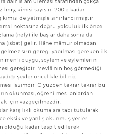
ra dair İslâm ulemâsı tarafından çokça
zılmış, kimisi sayısını 700'e kadar
 kimisi de yetmişle sınırlandırmıştır.
emal noktasına doğru yolculuk ilk önce
lama (nefy) ile başlar daha sonra da
a (isbat) gelir. Hâne mâmur olmadan
gelmez sırrı gereği yapılması gereken ilk
nın menfi duygu, söylem ve eylemlerini
mesi gereğidir. Mevlâ'nın hoş görmediği,
ydığı şeyler öncelikle bilinip
lmesi lazımdır. O yüzden tekrar tekrar bu
rın okunması, öğrenilmesi onlardan
ak için vazgeçilmezdir.
lar karşılıklı okumalara tabi tutularak,
ce eksik ve yanlış okunmuş yerler
olduğu kadar tespit edilerek