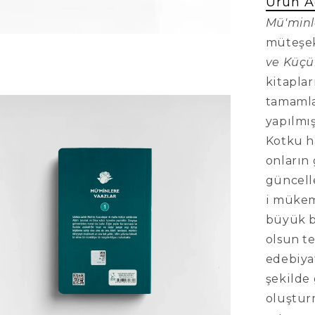
Ürün A
Mü'minl
müteşekk
ve Küç
kitaplar
tamamla
yapılmı
Kotku ha
onların 
güncell
i mükem
büyük bi
olsun t
edebiyat
şekilde 
oluştur