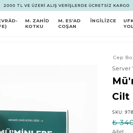
2000 TL VE ÜZERİ ALIŞ VERİŞLERDE ÜCRETSİZ KARGO
EVRÂD-
M. ZAHİD
M. ES'AD
İNGİLİZCE
UF
FE)
KOTKU
COŞAN
YO
Cep Bo
Server 
Mü'
Cilt
SKU:
97
₺ 34
Adet