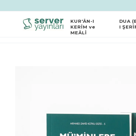
KUR'ÂN-I
DUA (
KERÎM ve
I ŞERÎ
MEÂLİ