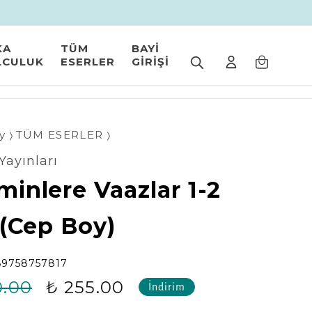
KA
TÜM
BAYİ
LCULUK
ESERLER
GİRİŞİ
y
TÜM ESERLER
Yayınları
minlere Vaazlar 1-2
 (Cep Boy)
89758757817
0.00
₺ 255.00
İndirim