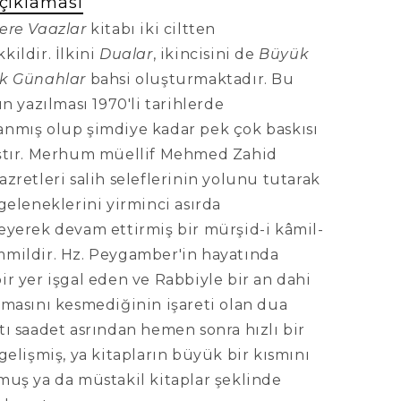
çıklaması
ere Vaazlar
kitabı iki ciltten
ildir. İlkini
Dualar
, ikincisini de
Büyük
ük Günahlar
bahsi oluşturmaktadır. Bu
ın yazılması 1970'li tarihlerde
nmış olup şimdiye kadar pek çok baskısı
ştır. Merhum müellif Mehmed Zahid
zretleri salih seleflerinin yolunu tutarak
geleneklerini yirminci asırda
eyerek devam ettirmiş bir mürşid-i kâmil-
mildir. Hz. Peygamber'in hayatında
r yer işgal eden ve Rabbiyle bir an dahi
emasını kesmediğinin işareti olan dua
ı saadet asrından hemen sonra hızlı bir
gelişmiş, ya kitapların büyük bir kısmını
muş ya da müstakil kitaplar şeklinde