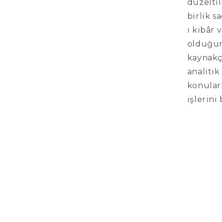
düzeltil
birlik s
ı kibâr 
olduğun
kaynakça
analitik
konularl
işlerini