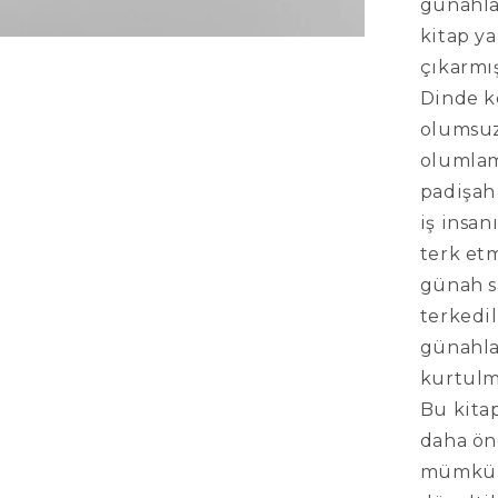
günahla
kitap ya
çıkarmış
Dinde k
olumsuz
olumlam
padişah 
iş insa
terk et
günah sa
terkedi
günahla
kurtulm
Bu kitap
daha ön
mümkün 