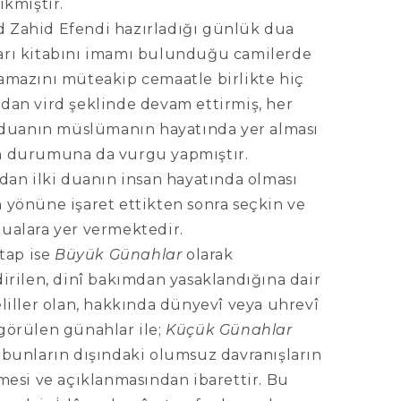
ıkmıştır.
Zahid Efendi hazırladığı günlük dua
rı kitabını imamı bulunduğu camilerde
amazını müteakip cemaatle birlikte hiç
dan vird şeklinde devam ettirmiş, her
a duanın müslümanın hayatında yer alması
 durumuna da vurgu yapmıştır.
dan ilki duanın insan hayatında olması
 yönüne işaret ettikten sonra seçkin ve
ualara yer vermektedir.
itap ise
Büyük Günahlar
olarak
irilen, dinî bakımdan yasaklandığına dair
liller olan, hakkında dünyevî veya uhrevî
görülen günahlar ile;
Küçük Günahlar
 bunların dışındaki olumsuz davranışların
mesi ve açıklanmasından ibarettir. Bu