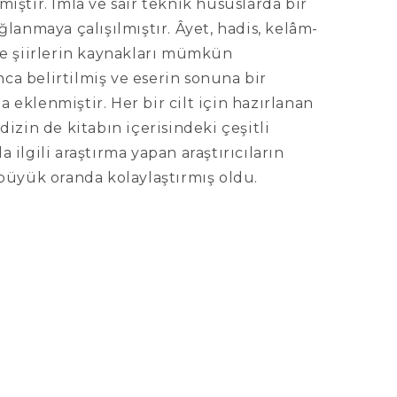
miştir. İmlâ ve sâir teknik hususlarda bir
ağlanmaya çalışılmıştır. Âyet, hadis, kelâm-
ve şiirlerin kaynakları mümkün
ca belirtilmiş ve eserin sonuna bir
 eklenmiştir. Her bir cilt için hazırlanan
 dizin de kitabın içerisindeki çeşitli
a ilgili araştırma yapan araştırıcıların
 büyük oranda kolaylaştırmış oldu.