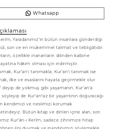
Whatsapp
çıklaması
Kerîm, Yaradanımız'ın bütün insanlara gönderdiği
ûl, son ve en mükemmel talimat ve tebligâtıdır.
ların, özellikle inananların dilinden kalbine
ayatına hâkim olması için indirmiştir.
anımak, Kur'an'ı tanımakla; Kur'an'ı tanımak ise
k, ilke ve esaslarını hayata geçirmekle olur.
r" deyip de yokmuş gibi yaşamanın; Kur'an'a
ı söyleyip de Kur'an'sız bir yaşantının doğuracağı
en kendimizi ve neslimizi korumak
tindeyiz. Bütün kitap ve dinleri içine alan, son
abımız Kur'ân-ı Kerîm, sadece zihnimize hitap
zihnen ilgi duymak ve inandığımızı söylemekle