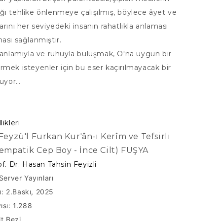
ı tehlike önlenmeye çalışılmış, böylece âyet ve
arını her seviyedeki insanın rahatlıkla anlaması
ası sağlanmıştır.
 anlamıyla ve ruhuyla buluşmak, O'na uygun bir
mek isteyenler için bu eser kaçırılmayacak bir
nuyor…
ikleri
Feyzü'l Furkan Kur'ân-ı Kerîm ve Tefsirli
Sempatik Cep Boy - İnce Cilt) FUŞYA
of. Dr. Hasan Tahsin Feyizli
Server Yayınları
lı: 2.Baskı, 2025
ısı: 1.288
lt Bezi