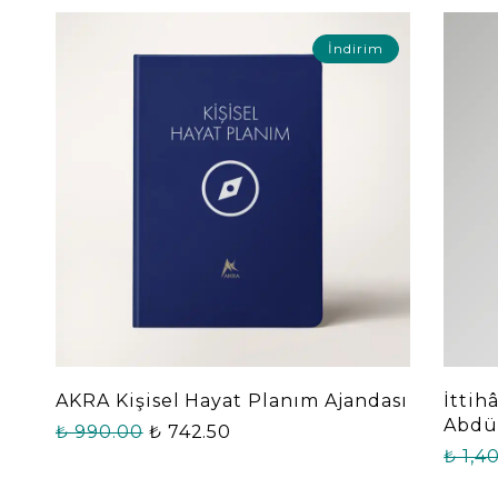
İndirim
AKRA Kişisel Hayat Planım Ajandası
İttih
Abdül
₺ 990.00
₺ 742.50
₺ 1,4