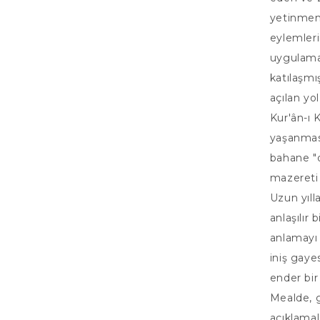
yetinmemi
eylemler
uygulama
katılaşmı
açılan yo
Kur'ân-ı 
yaşanmasıy
bahane "
mazereti 
Uzun yıll
anlaşılır 
anlamayı k
iniş gaye
ender bir
Mealde, ge
açıklamal