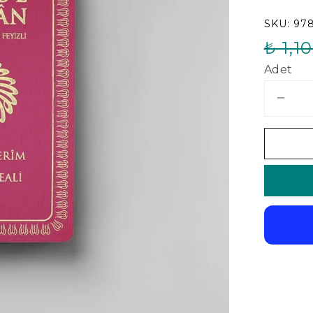
SKU:
97
₺ 1,1
Adet