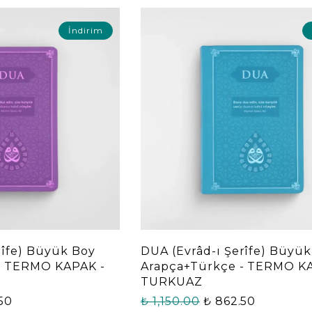
İndirim
rîfe) Büyük Boy
DUA (Evrâd-ı Şerîfe) Büyü
- TERMO KAPAK -
Arapça+Türkçe - TERMO K
TURKUAZ
50
₺ 1,150.00
₺ 862.50