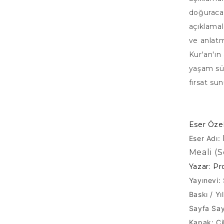
doğuracağ
açıklamal
ve anlatm
Kur'an'ın
yaşam sür
fırsat su
Eser Özell
Eser Adı:
Meali (
Yazar: Pr
Yayınevi: 
Baskı / Yı
Sayfa Say
Kapak: Ci