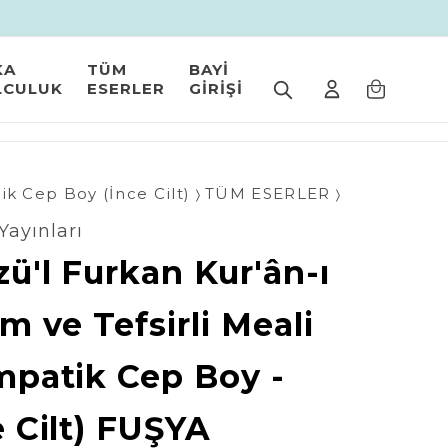
KA
TÜM
BAYİ
LCULUK
ESERLER
GİRİŞİ
k Cep Boy (İnce Cilt)
TÜM ESERLER
Yayınları
ü'l Furkan Kur'ân-ı
m ve Tefsirli Meali
mpatik Cep Boy -
e Cilt) FUŞYA