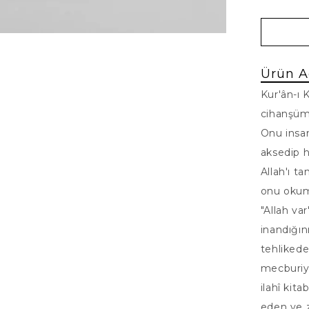
Ürün A
Kur'ân-ı 
cihanşüm
Onu insan
aksedip h
Allah'ı t
onu okuma
"Allah va
inandığın
tehliked
mecburiye
ilahî kit
eden ve 