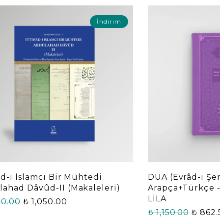
İndirim
âd-ı İslamcı Bir Mühtedi
DUA (Evrâd-ı Şe
ahad Dâvûd-II (Makaleleri)
Arapça+Türkçe 
LİLA
00.00
₺ 1,050.00
₺ 1,150.00
₺ 862.