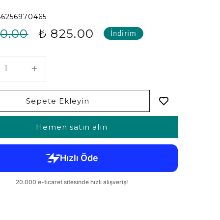
86256970465
00.00
₺ 825.00
İndirim
Sepete Ekleyin
Hemen satın alın