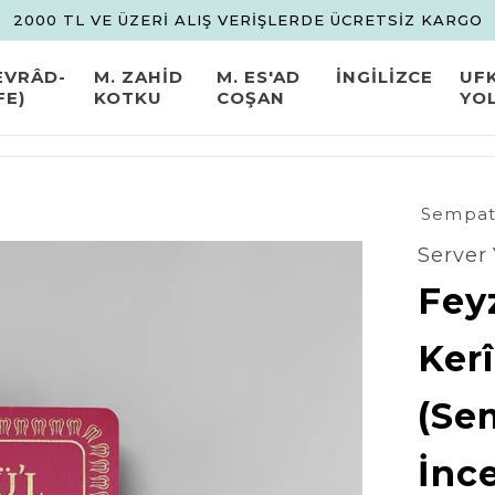
2000 TL VE ÜZERİ ALIŞ VERİŞLERDE ÜCRETSİZ KARGO
EVRÂD-
M. ZAHİD
M. ES'AD
İNGİLİZCE
UF
FE)
KOTKU
COŞAN
YO
Sempati
Server 
Feyz
Kerî
(Se
İnc