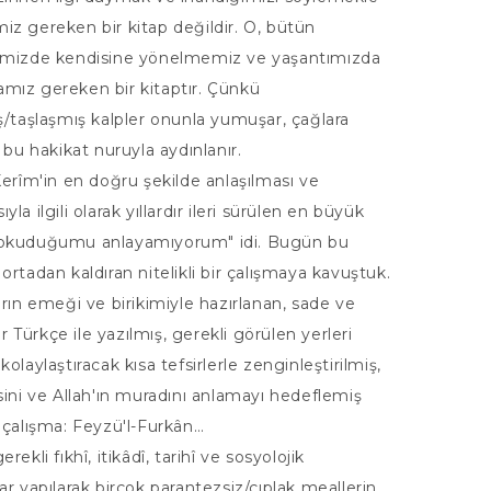
z gereken bir kitap değildir. O, bütün
imizde kendisine yönelmemiz ve yaşantımızda
mız gereken bir kitaptır. Çünkü
ş/taşlaşmış kalpler onunla yumuşar, çağlara
l bu hakikat nuruyla aydınlanır.
Kerîm'in en doğru şekilde anlaşılması ve
la ilgili olarak yıllardır ileri sürülen en büyük
okuduğumu anlayamıyorum" idi. Bugün bu
ortadan kaldıran nitelikli bir çalışmaya kavuştuk.
arın emeği ve birikimiyle hazırlanan, sade ve
bir Türkçe ile yazılmış, gerekli görülen yerleri
olaylaştıracak kısa tefsirlerle zenginleştirilmiş,
sini ve Allah'ın muradını anlamayı hedeflemiş
 çalışma: Feyzü'l-Furkân…
rekli fıkhî, itikâdî, tarihî ve sosyolojik
ar yapılarak birçok parantezsiz/çıplak meallerin