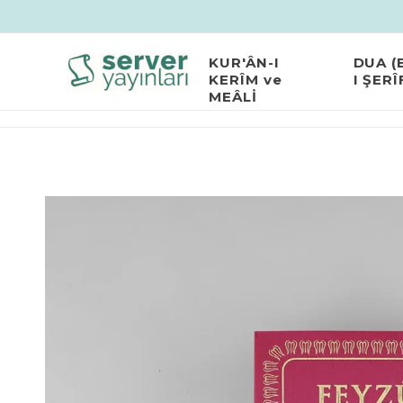
KUR'ÂN-I
DUA (
KERÎM ve
I ŞERÎ
MEÂLİ