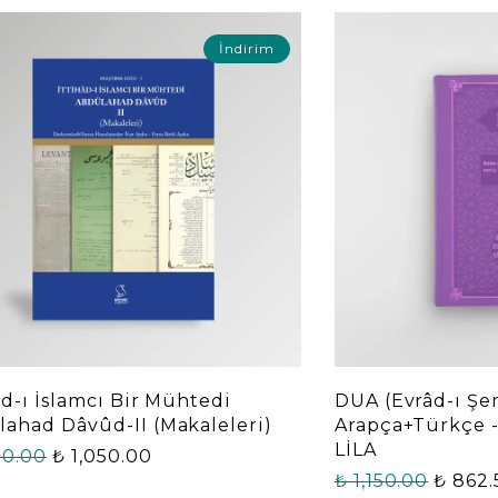
İndirim
âd-ı İslamcı Bir Mühtedi
DUA (Evrâd-ı Şe
ahad Dâvûd-II (Makaleleri)
Arapça+Türkçe 
LİLA
00.00
₺ 1,050.00
₺ 1,150.00
₺ 862.