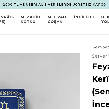
2000 TL VE ÜZERİ ALIŞ VERİŞLERDE ÜCRETSİZ KARGO
EVRÂD-
M. ZAHİD
M. ES'AD
İNGİLİZCE
UF
FE)
KOTKU
COŞAN
YO
Sempati
Server 
Feyz
Kerî
(Se
İnc