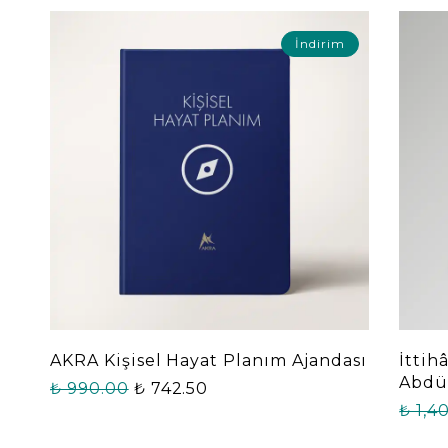
İndirim
AKRA Kişisel Hayat Planım Ajandası
İttih
Abdül
₺ 990.00
₺ 742.50
₺ 1,4