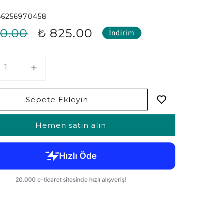
86256970458
00.00
₺ 825.00
İndirim
Sepete Ekleyin
Hemen satın alın