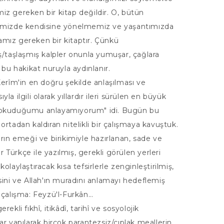
z gereken bir kitap değildir. O, bütün
imizde kendisine yönelmemiz ve yaşantımızda
mız gereken bir kitaptır. Çünkü
ş/taşlaşmış kalpler onunla yumuşar, çağlara
l bu hakikat nuruyla aydınlanır.
Kerîm'in en doğru şekilde anlaşılması ve
la ilgili olarak yıllardır ileri sürülen en büyük
okuduğumu anlayamıyorum" idi. Bugün bu
ortadan kaldıran nitelikli bir çalışmaya kavuştuk.
arın emeği ve birikimiyle hazırlanan, sade ve
bir Türkçe ile yazılmış, gerekli görülen yerleri
olaylaştıracak kısa tefsirlerle zenginleştirilmiş,
sini ve Allah'ın muradını anlamayı hedeflemiş
 çalışma: Feyzü'l-Furkân…
rekli fıkhî, itikâdî, tarihî ve sosyolojik
ar yapılarak birçok parantezsiz/çıplak meallerin