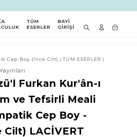
KA
TÜM
BAYİ
LCULUK
ESERLER
GİRİŞİ
k Cep Boy (İnce Cilt)
TÜM ESERLER
Yayınları
ü'l Furkan Kur'ân-ı
m ve Tefsirli Meali
mpatik Cep Boy -
e Cilt) LACİVERT