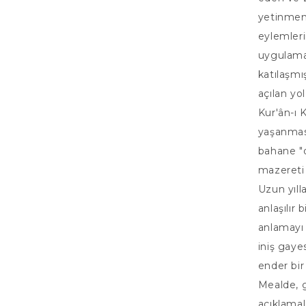
yetinmemi
eylemler
uygulama
katılaşmı
açılan yo
Kur'ân-ı 
yaşanmasıy
bahane "
mazereti 
Uzun yıll
anlaşılır 
anlamayı k
iniş gaye
ender bir
Mealde, ge
açıklamal