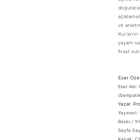
doğuracağ
açıklamal
ve anlatm
Kur'an'ın
yaşam sür
fırsat su
Eser Özell
Eser Adı:
(Sempatik
Yazar: Pr
Yayınevi: 
Baskı / Yı
Sayfa Say
Kapak: Ci