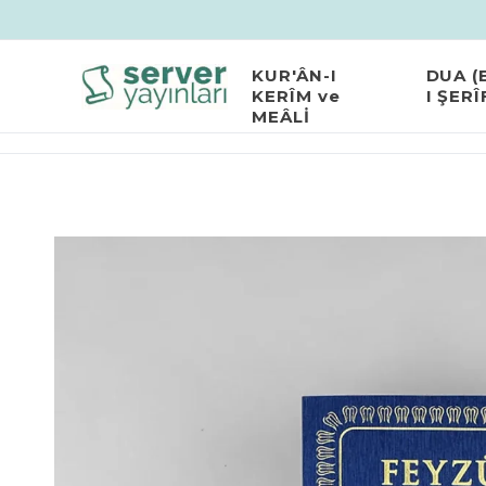
KUR'ÂN-I
DUA (
KERÎM ve
I ŞERÎ
MEÂLİ