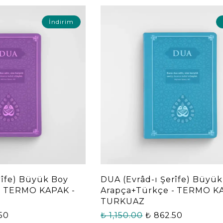
İndirim
rîfe) Büyük Boy
DUA (Evrâd-ı Şerîfe) Büyü
- TERMO KAPAK -
Arapça+Türkçe - TERMO K
TURKUAZ
50
₺ 1,150.00
₺ 862.50