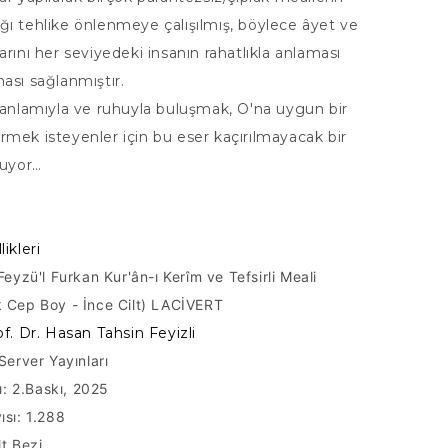
ı tehlike önlenmeye çalışılmış, böylece âyet ve
arını her seviyedeki insanın rahatlıkla anlaması
ası sağlanmıştır.
 anlamıyla ve ruhuyla buluşmak, O'na uygun bir
mek isteyenler için bu eser kaçırılmayacak bir
nuyor…
ikleri
Feyzü'l Furkan Kur'ân-ı Kerîm ve Tefsirli Meali
 Cep Boy - İnce Cilt) LACİVERT
of. Dr. Hasan Tahsin Feyizli
Server Yayınları
lı: 2.Baskı, 2025
ısı: 1.288
lt Bezi