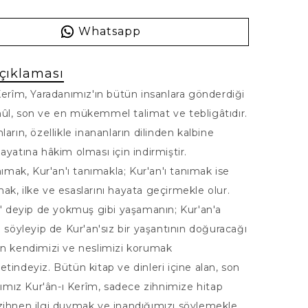
Whatsapp
çıklaması
Kerîm, Yaradanımız'ın bütün insanlara gönderdiği
ûl, son ve en mükemmel talimat ve tebligâtıdır.
ların, özellikle inananların dilinden kalbine
ayatına hâkim olması için indirmiştir.
anımak, Kur'an'ı tanımakla; Kur'an'ı tanımak ise
k, ilke ve esaslarını hayata geçirmekle olur.
r" deyip de yokmuş gibi yaşamanın; Kur'an'a
ı söyleyip de Kur'an'sız bir yaşantının doğuracağı
en kendimizi ve neslimizi korumak
tindeyiz. Bütün kitap ve dinleri içine alan, son
abımız Kur'ân-ı Kerîm, sadece zihnimize hitap
zihnen ilgi duymak ve inandığımızı söylemekle