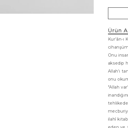
Ürün A
Kur'ân-ı 
cihanşüm
Onu insan
aksedip h
Allah'ı t
onu okuma
"Allah va
inandığın
tehliked
mecburiye
ilahî kit
eden ve 