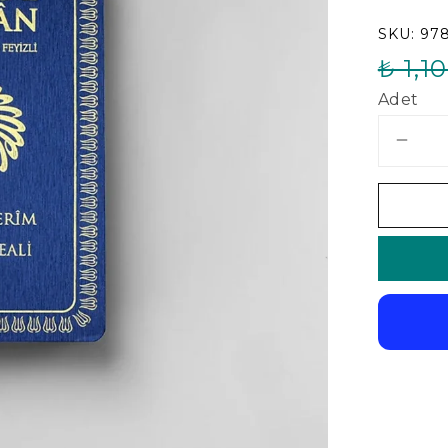
SKU:
97
₺ 1,1
Adet