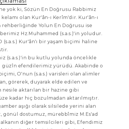
çıklaması
he yok ki, Sözün En Doğrusu Rabbimiz
 kelamı olan Kur'ân-ı Kerîm'dir. Kur'ân-ı
n rehberliğinde Yolun En Doğrusu ise
erimiz Hz.Muhammed (s.a.s.)'in yoludur.
(s.a.s.) Kur'ân'ı bir yaşam biçimi haline
tir.
z (s.a.s.)'in bu kutlu yolunda öncelikle
i güzîn efendilerimiz yürüdü. Akabinde o
biçimi, O'nun (s.a.s.) varisleri olan alimler
an, görerek, duyarak elde edilen ve
 nesile aktarılan bir hazine gibi
e kadar hiç bozulmadan aktarılmıştır.
amber aşığı olarak silsilede yerini alan
, gönül dostumuz, mürebbîmiz M.Es'ad
alkanın diğer temsilcileri gibi, Efendimiz