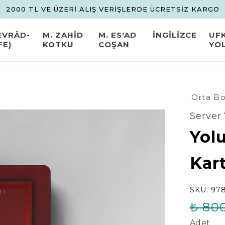
2000 TL VE ÜZERİ ALIŞ VERİŞLERDE ÜCRETSİZ KARGO
EVRÂD-
M. ZAHİD
M. ES'AD
İNGİLİZCE
UF
FE)
KOTKU
COŞAN
YO
Orta B
Server 
Yol
Kar
SKU:
978
₺ 80
Adet