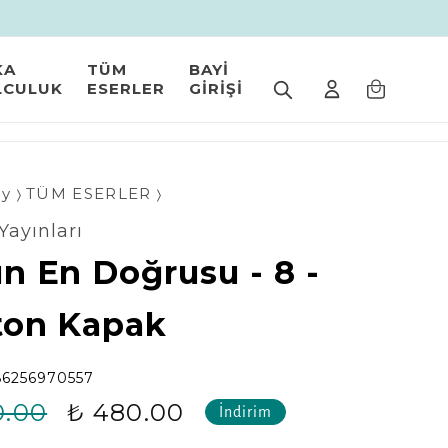
KA
TÜM
BAYİ
LCULUK
ESERLER
GİRİŞİ
oy
TÜM ESERLER
Yayınları
un En Doğrusu - 8 -
ton Kapak
6256970557
0.00
₺ 480.00
İndirim