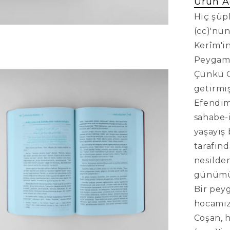
Ürün A
Hiç şüp
(cc)'nün
Kerîm'i
Peygamb
Çünkü O 
getirmiş
Efendimi
sahabe-
yaşayış 
tarafınd
nesilden
günümüz
Bir peyg
hocamız
Coşan, h