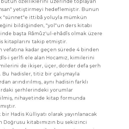
'in bütün özelliklerini üzerinde toplayan
insan" yetiştirmeyi hedeflemiştir. Bunun
k "sünnet"e ittibâ yoluyla mümkün
eğini bildiğinden, "yol"un ders kitabı
inde başta Râmûz'ul-ehâdîs olmak üzere
is kitaplarını takip etmiştir.
n vefatına kadar geçen sürede 4 binden
dîs-i şerîfi ele alan Hocamız, kimilerini
imilerini de ikişer, üçer, dörder defa şerh
. Bu hadisler, titiz bir çalışmayla
rdan arındırılmış, aynı hadisin farklı
rdaki şerhlerindeki yorumlar
rilmiş, nihayetinde kitap formunda
mıştır.
ik bir Hadis Külliyatı olarak yayınlanacak
n Doğrusu kitabımızın bu sekizinci