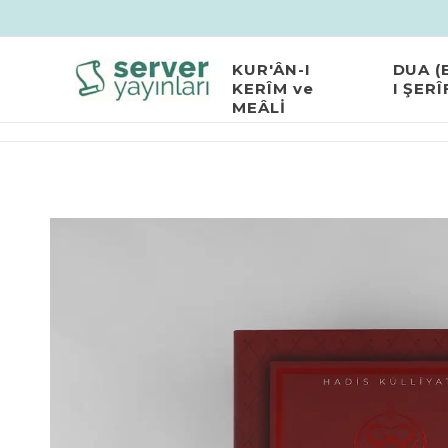
KUR'ÂN-I
DUA (
KERÎM ve
I ŞERÎ
MEÂLİ