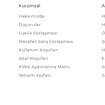
Kurumsal
A
Hakkımızda
H
Duyurular
H
Üyelik Sözleşmesi
Ö
Mesafeli Satış Sözleşmesi
Ş
Kullanım Koşulları
H
İptal Koşulları
E
KVKK Aydınlatma Metni
S
İletişim Sayfası
S