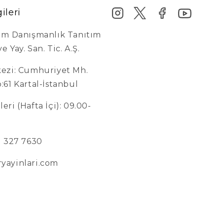
gileri
şim Danışmanlık Tanıtım
e Yay. San. Tic. A.Ş.
kezi: Cumhuriyet Mh.
o:61 Kartal-İstanbul
eri (Hafta İçi): 09.00-
6) 327 7630
ryayinlari.com