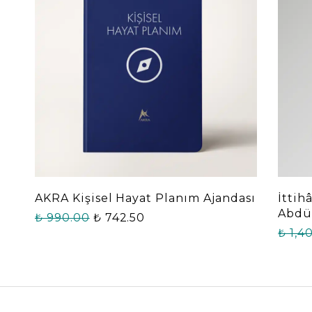
AKRA Kişisel Hayat Planım Ajandası
İttih
Abdül
₺ 990.00
₺ 742.50
₺ 1,4