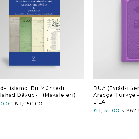
âd-ı İslamcı Bir Mühtedi
DUA (Evrâd-ı Şe
ahad Dâvûd-II (Makaleleri)
Arapça+Türkçe 
LİLA
00.00
₺ 1,050.00
₺ 1,150.00
₺ 862.