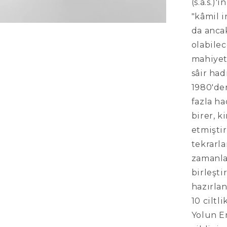
(s.a.s.)
"kâmil 
da anca
olabilec
mahiyet
sâir had
1980'de
fazla ha
birer, k
etmiştir
tekrarla
zamanla
birleşti
hazırlan
10 ciltl
Yolun E