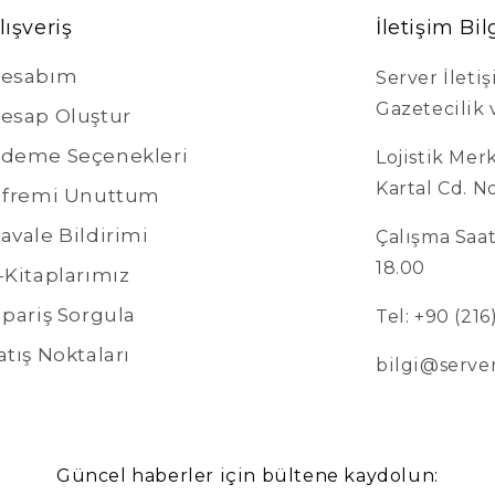
lışveriş
İletişim Bil
esabım
Server İleti
Gazetecilik v
esap Oluştur
deme Seçenekleri
Lojistik Mer
Kartal Cd. N
ifremi Unuttum
avale Bildirimi
Çalışma Saatl
18.00
-Kitaplarımız
ipariş Sorgula
Tel: +90 (21
atış Noktaları
bilgi@serve
Güncel haberler için bültene kaydolun: