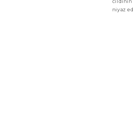
cildinin
niyaz e