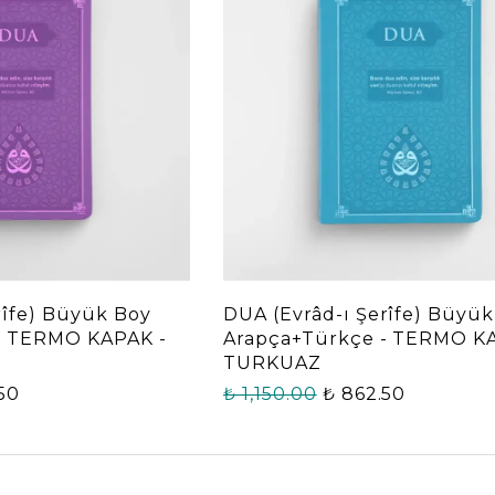
rîfe) Büyük Boy
DUA (Evrâd-ı Şerîfe) Büyü
- TERMO KAPAK -
Arapça+Türkçe - TERMO K
TURKUAZ
50
₺ 1,150.00
₺ 862.50