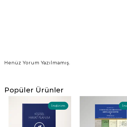
Henüz Yorum Yazılmamış.
Popüler Ürünler
İndirim
İn