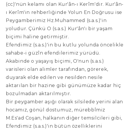
(cc)'nün kelamı olan Kur'ân-ı Kerîm'dir. Kur'ân-
ı Kerîm'in rehberliğinde Yolun En Doğrusu ise
Peygamberimiz Hz.Muhammed (s.a.s.)'in
yoludur. Çünkü O (s.a.s.) Kur'ân'ı bir yaşam
biçimi haline getirmiştir.
Efendimiz (s.a.s.)'in bu kutlu yolunda öncelikle
sahabe-i güzîn efendilerimiz yürüdü.
Akabinde o yaşayış biçimi, O'nun (s.a.s.)
varisleri olan alimler tarafından, görerek,
duyarak elde edilen ve nesilden nesile
aktarılan bir hazine gibi günümüze kadar hiç
bozulmadan aktarılmıştır.
Bir peygamber aşığı olarak silsilede yerini alan
hocamız, gönül dostumuz, mürebbîmiz
M.Es'ad Coşan, halkanın diğer temsilcileri gibi,
Efendimiz (s.a.s.)'in bütün özelliklerini