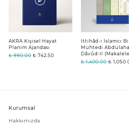
AKRA Kişisel Hayat
İttihâd-ı İslamcı Bi
Planım Ajandası
Mühtedi Abdülah
Dâvûd-II (Makalele
₺ 990.00
₺ 742.50
₺ 1,400.00
₺ 1,050
Kurumsal
Hakkımızda