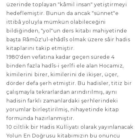
üzerinde toplayan "kâmil insan" yetiştirmeyi
hedeflemiştir. Bunun da ancak "sünnet"e
ittibâ yoluyla mümkün olabileceğini
bildiğinden, "yol"un ders kitabı mahiyetinde
başta Râmûz'ul-ehâdîs olmak üzere sâir hadis
kitaplarını takip etmiştir.
1980'den vefatına kadar geçen sürede 4
binden fazla hadîs-i şerîfi ele alan Hocamız,
kimilerini birer, kimilerini de ikişer, üçer,
dörder defa şerh etmiştir. Bu hadisler, titiz bir
çalışmayla tekrarlardan arındırılmış, aynı
hadisin farklı zamanlardaki şerhlerindeki
yorumlar birleştirilmiş, nihayetinde kitap
formunda hazırlanmıştır.
10 ciltlik bir Hadis Külliyatı olarak yayınlanacak
Yolun En Doğrusu kitabımızın bu onuncu