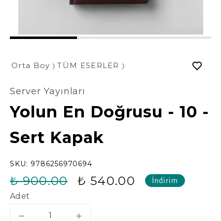
1
2
3
Orta Boy
TÜM ESERLER
Server Yayınları
Yolun En Doğrusu - 10 -
Sert Kapak
SKU:
9786256970694
₺ 900.00
₺ 540.00
İndirim
Adet