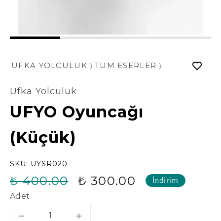
1
2
3
4
UFKA YOLCULUK
TÜM ESERLER
Ufka Yolculuk
UFYO Oyuncağı
(Küçük)
SKU:
UYSR020
₺ 400.00
₺ 300.00
İndirim
Adet