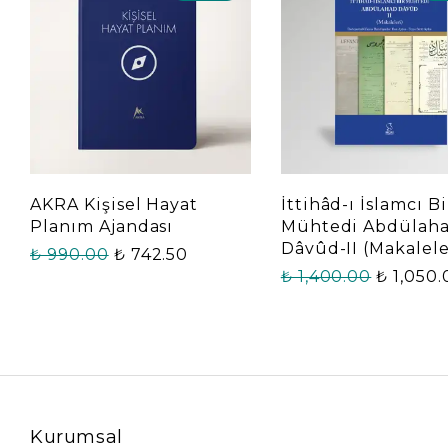
AKRA Kişisel Hayat
İttihâd-ı İslamcı Bi
Planım Ajandası
Mühtedi Abdülah
Dâvûd-II (Makalele
₺ 990.00
₺ 742.50
₺ 1,400.00
₺ 1,050
Kurumsal