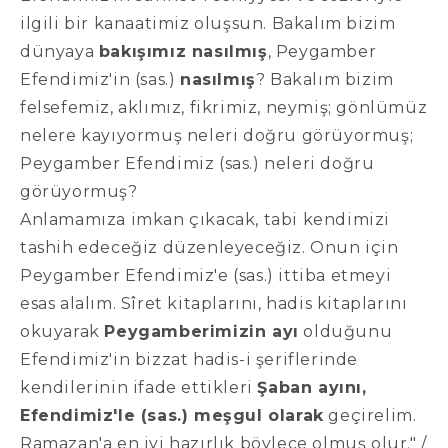
ilgili bir kanaatimiz oluşsun. Bakalım bizim
dünyaya
bakışımız nasılmış
, Peygamber
Efendimiz'in (sas.)
nasılmış
? Bakalım bizim
felsefemiz, aklımız, fikrimiz, neymiş; gönlümüz
nelere kayıyormuş neleri doğru görüyormuş;
Peygamber Efendimiz (sas.) neleri doğru
görüyormuş?
Anlamamıza imkan çıkacak, tabi kendimizi
tashih edeceğiz düzenleyeceğiz. Onun için
Peygamber Efendimiz'e (sas.) ittiba etmeyi
esas alalım. Sîret kitaplarını, hadis kitaplarını
okuyarak
Peygamberimizin ayı
olduğunu
Efendimiz'in bizzat hadis-i şeriflerinde
kendilerinin ifade ettikleri
Şaban ayını,
Efendimiz'le (sas.) meşgul olarak
geçirelim.
Ramazan'a en iyi hazırlık böylece olmuş olur." /