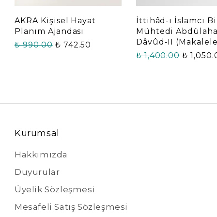
AKRA Kişisel Hayat
İttihâd-ı İslamcı Bi
Planım Ajandası
Mühtedi Abdülah
Dâvûd-II (Makalele
₺ 990.00
₺ 742.50
₺ 1,400.00
₺ 1,050
Kurumsal
Hakkımızda
Duyurular
Üyelik Sözleşmesi
Mesafeli Satış Sözleşmesi