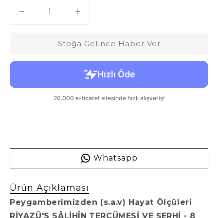
Stoğa Gelince Haber Ver
Whatsapp
Ürün Açıklaması
Peygamberimizden (s.a.v) Hayat Ölçüleri
RİYAZÜ'S SÂLİHÎN
TERCÜMESİ VE ŞERHİ
- 8