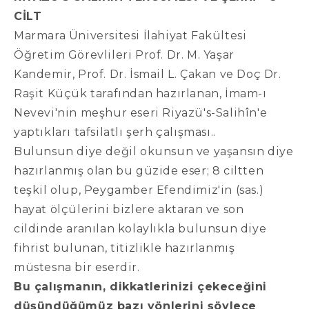
CİLT
Marmara Üniversitesi İlahiyat Fakültesi
Öğretim Görevlileri Prof. Dr. M. Yaşar
Kandemir, Prof. Dr. İsmail L. Çakan ve Doç Dr.
Raşit Küçük tarafından hazırlanan, İmam-ı
Nevevi'nin meşhur eseri Riyazü's-Salihîn'e
yaptıkları tafsilatlı şerh çalışması..
Bulunsun diye değil okunsun ve yaşansın diye
hazırlanmış olan bu güzide eser; 8 ciltten
teşkil olup, Peygamber Efendimiz'in (sas.)
hayat ölçülerini bizlere aktaran ve son
cildinde aranılan kolaylıkla bulunsun diye
fihrist bulunan, titizlikle hazırlanmış
müstesna bir eserdir.
Bu çalışmanın, dikkatlerinizi çekeceğini
düşündüğümüz bazı yönlerini şöylece