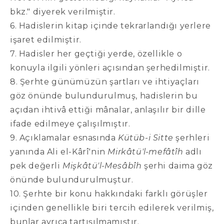
bkz." diyerek verilmiştir.
6. Hadislerin kitap içinde tekrarlandığı yerlere
işaret edilmiştir.
7. Hadisler her geçtiği yerde, özellikle o
konuyla ilgili yönleri açısından şerhedilmiştir.
8. Şerhte günümüzün şartları ve ihtiyaçları
göz önünde bulundurulmuş, hadislerin bu
açıdan ihtivâ ettiği mânalar, anlaşılır bir dille
ifade edilmeye çalışılmıştır.
9. Açıklamalar esnasında
Kütüb-i Sitte
şerhleri
yanında Ali el-Kârî'nin
Mirkâtü'l-mefâtîh
adlı
pek değerli
Mişkâtü'l-Mesâbîh
şerhi daima göz
önünde bulundurulmuştur.
10. Şerhte bir konu hakkındaki farklı görüşler
içinden genellikle biri tercih edilerek verilmiş,
bunlar ayrıca tartışılmamıştır.