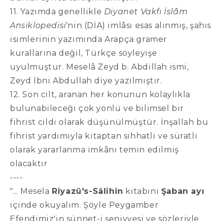
11. Yazımda genellikle
Diyanet Vakfı İslâm
Ansiklopedisi
'nin (DİA) imlâsı esas alınmış, şahıs
isimlerinin yazımında Arapça gramer
kurallarına değil, Türkçe söyleyişe
uyulmuştur. Meselâ Zeyd b. Abdillah ismi,
Zeyd İbni Abdullah diye yazılmıştır.
12. Son cilt, aranan her konunun kolaylıkla
bulunabileceği çok yönlü ve bilimsel bir
fihrist cildi olarak düşünülmüştür. İnşallah bu
fihrist yardımıyla kitaptan sıhhatli ve süratli
olarak yararlanma imkânı temin edilmiş
olacaktır
----
"... Mesela
Riyazü's-Sâlihîn
kitabını
Şaban ayı
içinde okuyalım. Şöyle Peygamber
Efendimiz'in sünnet-i seniyyesi ve sözleriyle