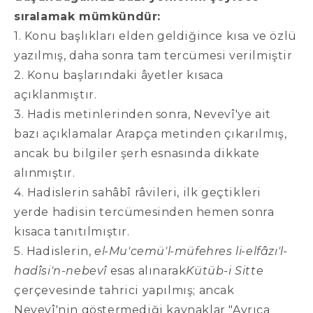
sıralamak mümkündür:
1. Konu başlıkları elden geldiğince kısa ve özlü
yazılmış, daha sonra tam tercümesi verilmiştir
2. Konu başlarındaki âyetler kısaca
açıklanmıştır.
3. Hadis metinlerinden sonra, Nevevî'ye ait
bazı açıklamalar Arapça metinden çıkarılmış,
ancak bu bilgiler şerh esnasında dikkate
alınmıştır.
4. Hadislerin sahâbî râvileri, ilk geçtikleri
yerde hadisin tercümesinden hemen sonra
kısaca tanıtılmıştır.
5. Hadislerin,
el-Mu'cemü'l-müfehres li-elfâzı'l-
hadîsi'n-nebevî
esas alınarak
Kütüb-i Sitte
çerçevesinde tahrici yapılmış; ancak
Nevevî'nin göstermediği kaynaklar "Ayrıca