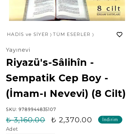
HADİS ve SİYER
TÜM ESERLER
Yayınevi
Riyazü's-Sâlihîn -
Sempatik Cep Boy -
(İmam-ı Nevevi) (8 Cilt)
SKU:
9789944835107
₺ 3,160.00
₺ 2,370.00
İndirim
Adet