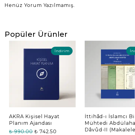
Henüz Yorum Yazılmamış.
Popüler Ürünler
İndirim
İn
AKRA Kişisel Hayat
İttihâd-ı İslamcı Bi
Planım Ajandası
Mühtedi Abdülah
Dâvûd-II (Makalele
₺ 990.00
₺ 742.50