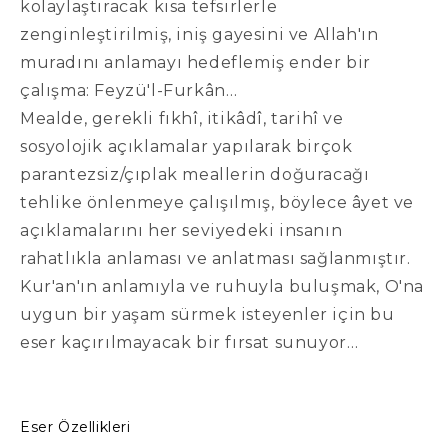
kolaylaştıracak kısa tefsirlerle
zenginleştirilmiş, iniş gayesini ve Allah'ın
muradını anlamayı hedeflemiş ender bir
çalışma: Feyzü'l-Furkân…
Mealde, gerekli fıkhî, itikâdî, tarihî ve
sosyolojik açıklamalar yapılarak birçok
parantezsiz/çıplak meallerin doğuracağı
tehlike önlenmeye çalışılmış, böylece âyet ve
açıklamalarını her seviyedeki insanın
rahatlıkla anlaması ve anlatması sağlanmıştır.
Kur'an'ın anlamıyla ve ruhuyla buluşmak, O'na
uygun bir yaşam sürmek isteyenler için bu
eser kaçırılmayacak bir fırsat sunuyor…
Eser Özellikleri