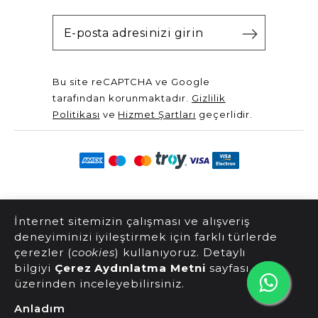
Bu site reCAPTCHA ve Google
tarafından korunmaktadır.
Gizlilik
Politikası
ve
Hizmet Şartları
geçerlidir.
@2025 Server Yayınları. Tüm hakları saklıdır.
İnternet sitemizin çalışması ve alışveriş
deneyiminizi iyileştirmek için farklı türlerde
çerezler (
cookies
) kullanıyoruz. Detaylı
bilgiyi
Çerez Aydınlatma Metni
sayfası
üzerinden inceleyebilirsiniz.
Anladım