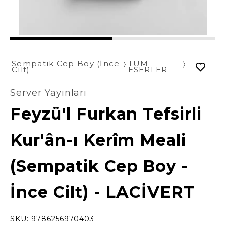
1
2
Sempatik Cep Boy (İnce
TÜM
Cilt)
ESERLER
Server Yayınları
Feyzü'l Furkan Tefsirli
Kur'ân-ı Kerîm Meali
(Sempatik Cep Boy -
İnce Cilt) - LACİVERT
SKU:
9786256970403