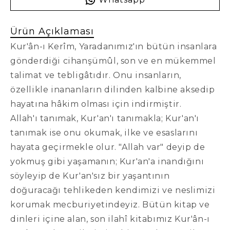
Ürün Açıklaması
Kur'ân-ı Kerîm, Yaradanımız'ın bütün insanlara
gönderdiği cihanşümûl, son ve en mükemmel
talimat ve tebligâtıdır. Onu insanların,
özellikle inananların dilinden kalbine aksedip
hayatına hâkim olması için indirmiştir.
Allah'ı tanımak, Kur'an'ı tanımakla; Kur'an'ı
tanımak ise onu okumak, ilke ve esaslarını
hayata geçirmekle olur. "Allah var" deyip de
yokmuş gibi yaşamanın; Kur'an'a inandığını
söyleyip de Kur'an'sız bir yaşantının
doğuracağı tehlikeden kendimizi ve neslimizi
korumak mecburiyetindeyiz. Bütün kitap ve
dinleri içine alan, son ilahî kitabımız Kur'ân-ı