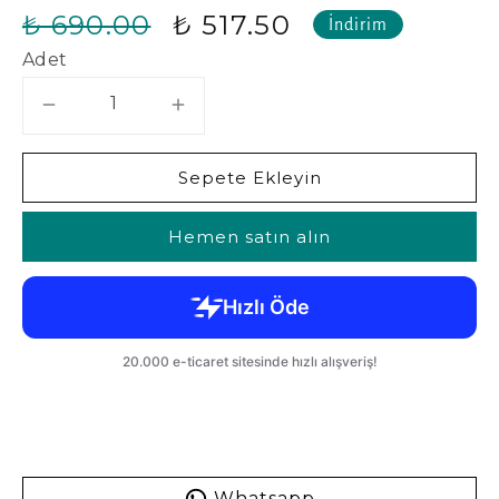
₺ 690.00
₺ 517.50
İndirim
Adet
Sepete Ekleyin
Hemen satın alın
Whatsapp