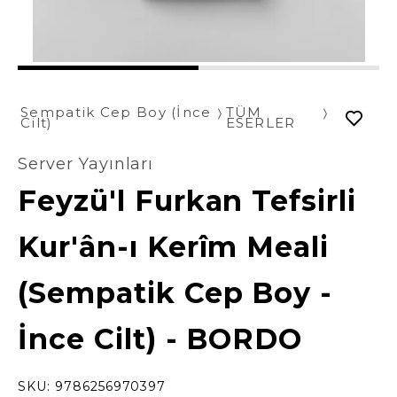
1
2
Sempatik Cep Boy (İnce
TÜM
Cilt)
ESERLER
Server Yayınları
Feyzü'l Furkan Tefsirli
Kur'ân-ı Kerîm Meali
(Sempatik Cep Boy -
İnce Cilt) - BORDO
SKU:
9786256970397