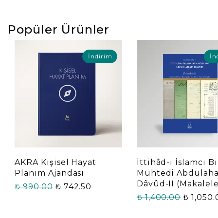
Popüler Ürünler
İndirim
İn
AKRA Kişisel Hayat
İttihâd-ı İslamcı Bi
Planım Ajandası
Mühtedi Abdülah
Dâvûd-II (Makalele
₺ 990.00
₺ 742.50
₺ 1,400.00
₺ 1,050