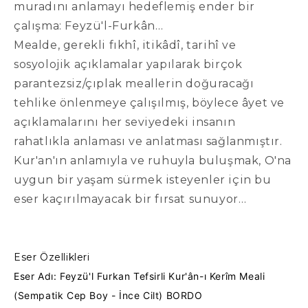
muradını anlamayı hedeflemiş ender bir
çalışma: Feyzü'l-Furkân…
Mealde, gerekli fıkhî, itikâdî, tarihî ve
sosyolojik açıklamalar yapılarak birçok
parantezsiz/çıplak meallerin doğuracağı
tehlike önlenmeye çalışılmış, böylece âyet ve
açıklamalarını her seviyedeki insanın
rahatlıkla anlaması ve anlatması sağlanmıştır.
Kur'an'ın anlamıyla ve ruhuyla buluşmak, O'na
uygun bir yaşam sürmek isteyenler için bu
eser kaçırılmayacak bir fırsat sunuyor…
Eser Özellikleri
Eser Adı:
Feyzü'l Furkan Tefsirli
Kur'ân-ı Kerîm
Meali
(Sempatik Cep Boy - İnce Cilt) BORDO