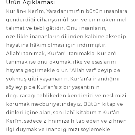
Ürün Açıklaması
Kur'ân-ı Kerîm, Yaradanımız'ın bütün insanlara
gönderdiği cihanşümûl, son ve en mükemmel
talimat ve tebligâtıdır. Onu insanların,
özellikle inananların dilinden kalbine aksedip
hayatına hâkim olması için indirmiştir.
Allah'ı tanımak, Kur'an'ı tanımakla; Kur'an'ı
tanımak ise onu okumak, ilke ve esaslarını
hayata geçirmekle olur. "Allah var" deyip de
yokmuş gibi yaşamanın; Kur'an'a inandığını
söyleyip de Kur'an'sız bir yaşantının
doğuracağı tehlikeden kendimizi ve neslimizi
korumak mecburiyetindeyiz. Bütün kitap ve
dinleri içine alan, son ilahî kitabımız Kur'ân-ı
Kerîm, sadece zihnimize hitap eden ve zihnen
ilgi duymak ve inandığımızı söylemekle