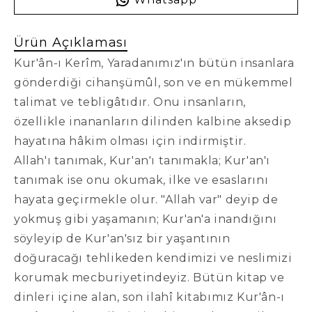
Ürün Açıklaması
Kur'ân-ı Kerîm, Yaradanımız'ın bütün insanlara
gönderdiği cihanşümûl, son ve en mükemmel
talimat ve tebligâtıdır. Onu insanların,
özellikle inananların dilinden kalbine aksedip
hayatına hâkim olması için indirmiştir.
Allah'ı tanımak, Kur'an'ı tanımakla; Kur'an'ı
tanımak ise onu okumak, ilke ve esaslarını
hayata geçirmekle olur. "Allah var" deyip de
yokmuş gibi yaşamanın; Kur'an'a inandığını
söyleyip de Kur'an'sız bir yaşantının
doğuracağı tehlikeden kendimizi ve neslimizi
korumak mecburiyetindeyiz. Bütün kitap ve
dinleri içine alan, son ilahî kitabımız Kur'ân-ı