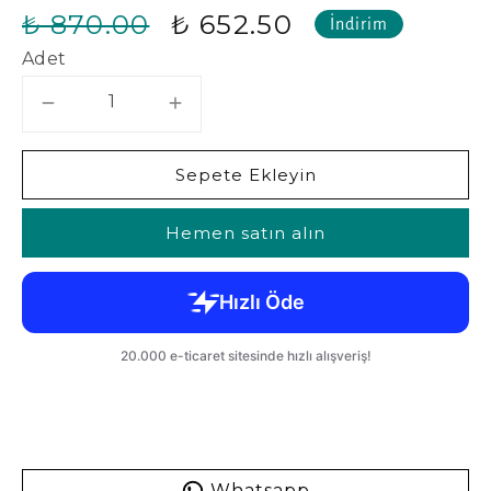
₺ 870.00
₺ 652.50
İndirim
Adet
Sepete Ekleyin
Hemen satın alın
Whatsapp