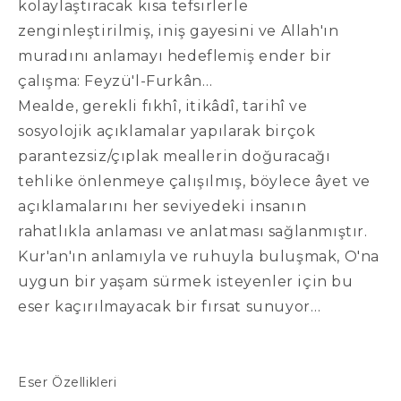
kolaylaştıracak kısa tefsirlerle
zenginleştirilmiş, iniş gayesini ve Allah'ın
muradını anlamayı hedeflemiş ender bir
çalışma: Feyzü'l-Furkân…
Mealde, gerekli fıkhî, itikâdî, tarihî ve
sosyolojik açıklamalar yapılarak birçok
parantezsiz/çıplak meallerin doğuracağı
tehlike önlenmeye çalışılmış, böylece âyet ve
açıklamalarını her seviyedeki insanın
rahatlıkla anlaması ve anlatması sağlanmıştır.
Kur'an'ın anlamıyla ve ruhuyla buluşmak, O'na
uygun bir yaşam sürmek isteyenler için bu
eser kaçırılmayacak bir fırsat sunuyor…
Eser Özellikleri