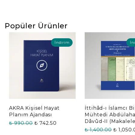
Popüler Ürünler
İndirim
İn
AKRA Kişisel Hayat
İttihâd-ı İslamcı Bi
Planım Ajandası
Mühtedi Abdülah
Dâvûd-II (Makalele
₺ 990.00
₺ 742.50
₺ 1,400.00
₺ 1,050