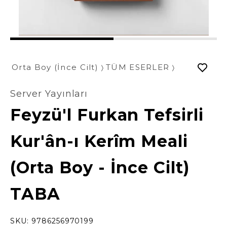
1
2
Orta Boy (İnce Cilt)
TÜM ESERLER
Server Yayınları
Feyzü'l Furkan Tefsirli
Kur'ân-ı Kerîm Meali
(Orta Boy - İnce Cilt)
TABA
SKU:
9786256970199