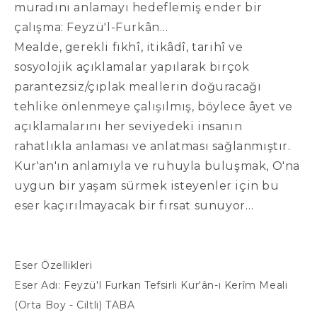
muradını anlamayı hedeflemiş ender bir
çalışma: Feyzü'l-Furkân…
Mealde, gerekli fıkhî, itikâdî, tarihî ve
sosyolojik açıklamalar yapılarak birçok
parantezsiz/çıplak meallerin doğuracağı
tehlike önlenmeye çalışılmış, böylece âyet ve
açıklamalarını her seviyedeki insanın
rahatlıkla anlaması ve anlatması sağlanmıştır.
Kur'an'ın anlamıyla ve ruhuyla buluşmak, O'na
uygun bir yaşam sürmek isteyenler için bu
eser kaçırılmayacak bir fırsat sunuyor…
Eser Özellikleri
Eser Adı: Feyzü'l Furkan Tefsirli Kur'ân-ı Kerîm Meali
(Orta Boy - Ciltli) TABA