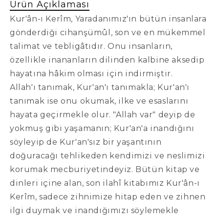
Ürün Açıklaması
Kur'ân-ı Kerîm, Yaradanımız'ın bütün insanlara
gönderdiği cihanşümûl, son ve en mükemmel
talimat ve tebligâtıdır. Onu insanların,
özellikle inananların dilinden kalbine aksedip
hayatına hâkim olması için indirmiştir.
Allah'ı tanımak, Kur'an'ı tanımakla; Kur'an'ı
tanımak ise onu okumak, ilke ve esaslarını
hayata geçirmekle olur. "Allah var" deyip de
yokmuş gibi yaşamanın; Kur'an'a inandığını
söyleyip de Kur'an'sız bir yaşantının
doğuracağı tehlikeden kendimizi ve neslimizi
korumak mecburiyetindeyiz. Bütün kitap ve
dinleri içine alan, son ilahî kitabımız Kur'ân-ı
Kerîm, sadece zihnimize hitap eden ve zihnen
ilgi duymak ve inandığımızı söylemekle