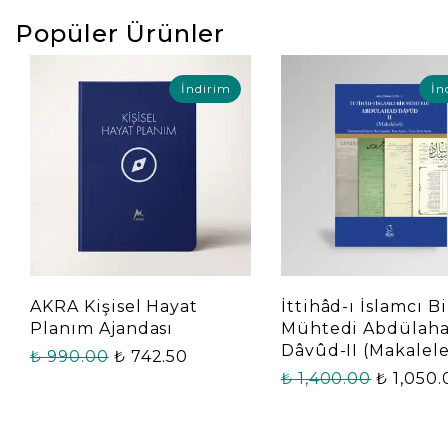
Popüler Ürünler
İndirim
İn
AKRA Kişisel Hayat
İttihâd-ı İslamcı Bi
Planım Ajandası
Mühtedi Abdülah
Dâvûd-II (Makalele
₺ 990.00
₺ 742.50
₺ 1,400.00
₺ 1,050