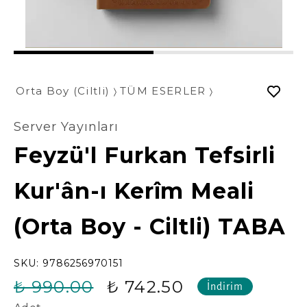
1
2
Orta Boy (Ciltli)
TÜM ESERLER
Server Yayınları
Feyzü'l Furkan Tefsirli
Kur'ân-ı Kerîm Meali
(Orta Boy - Ciltli) TABA
SKU:
9786256970151
₺ 990.00
₺ 742.50
İndirim