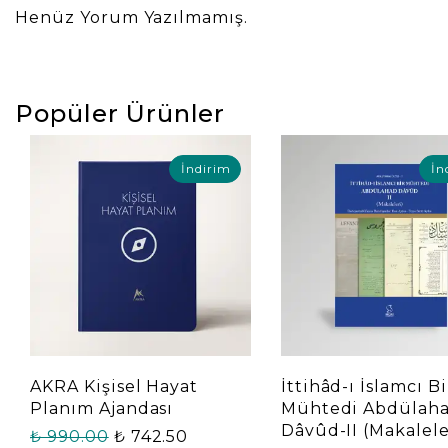
Henüz Yorum Yazılmamış.
Popüler Ürünler
İndirim
İn
AKRA Kişisel Hayat
İttihâd-ı İslamcı Bi
Planım Ajandası
Mühtedi Abdülah
Dâvûd-II (Makalele
₺ 990.00
₺ 742.50