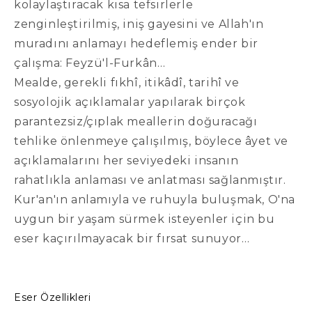
kolaylaştıracak kısa tefsirlerle
zenginleştirilmiş, iniş gayesini ve Allah'ın
muradını anlamayı hedeflemiş ender bir
çalışma: Feyzü'l-Furkân…
Mealde, gerekli fıkhî, itikâdî, tarihî ve
sosyolojik açıklamalar yapılarak birçok
parantezsiz/çıplak meallerin doğuracağı
tehlike önlenmeye çalışılmış, böylece âyet ve
açıklamalarını her seviyedeki insanın
rahatlıkla anlaması ve anlatması sağlanmıştır.
Kur'an'ın anlamıyla ve ruhuyla buluşmak, O'na
uygun bir yaşam sürmek isteyenler için bu
eser kaçırılmayacak bir fırsat sunuyor…
Eser Özellikleri