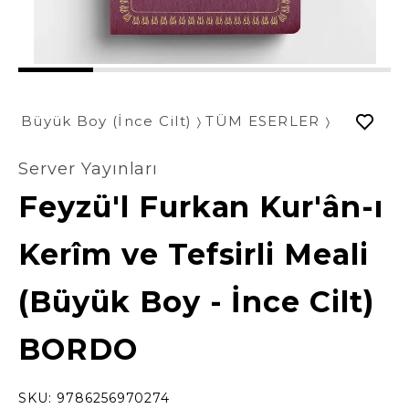
1
2
3
4
5
Büyük Boy (İnce Cilt)
TÜM ESERLER
Server Yayınları
Feyzü'l Furkan Kur'ân-ı
Kerîm ve Tefsirli Meali
(Büyük Boy - İnce Cilt)
BORDO
SKU:
9786256970274