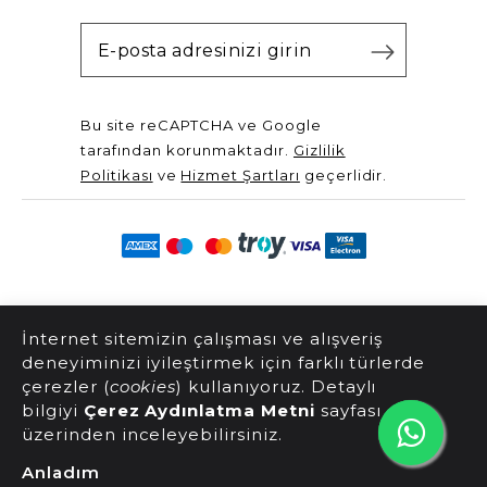
Bu site reCAPTCHA ve Google
tarafından korunmaktadır.
Gizlilik
Politikası
ve
Hizmet Şartları
geçerlidir.
@2025 Server Yayınları. Tüm hakları saklıdır.
İnternet sitemizin çalışması ve alışveriş
deneyiminizi iyileştirmek için farklı türlerde
çerezler (
cookies
) kullanıyoruz. Detaylı
bilgiyi
Çerez Aydınlatma Metni
sayfası
üzerinden inceleyebilirsiniz.
Anladım