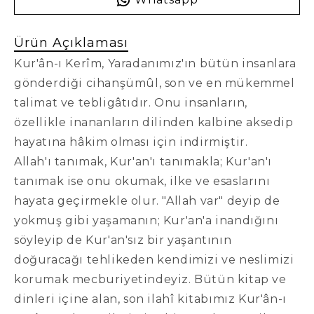
Ürün Açıklaması
Kur'ân-ı Kerîm, Yaradanımız'ın bütün insanlara
gönderdiği cihanşümûl, son ve en mükemmel
talimat ve tebligâtıdır. Onu insanların,
özellikle inananların dilinden kalbine aksedip
hayatına hâkim olması için indirmiştir.
Allah'ı tanımak, Kur'an'ı tanımakla; Kur'an'ı
tanımak ise onu okumak, ilke ve esaslarını
hayata geçirmekle olur. "Allah var" deyip de
yokmuş gibi yaşamanın; Kur'an'a inandığını
söyleyip de Kur'an'sız bir yaşantının
doğuracağı tehlikeden kendimizi ve neslimizi
korumak mecburiyetindeyiz. Bütün kitap ve
dinleri içine alan, son ilahî kitabımız Kur'ân-ı