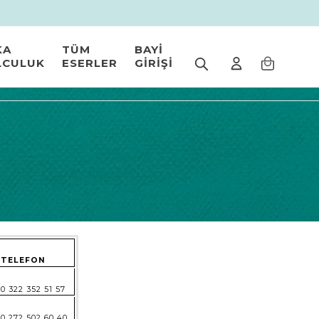
KA
TÜM
BAYİ
LCULUK
ESERLER
GİRİŞİ
TELEFON
0 322 352 51 57
0 272 502 60 40