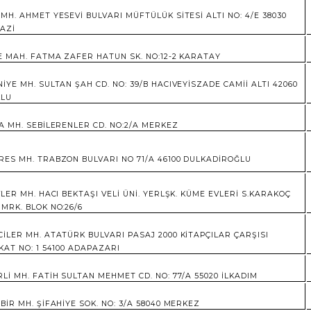
MH. AHMET YESEVİ BULVARI MÜFTÜLÜK SİTESİ ALTI NO: 4/E 38030
AZİ
E MAH. FATMA ZAFER HATUN SK. NO:12-2 KARATAY
İYE MH. SULTAN ŞAH CD. NO: 39/B HACIVEYİSZADE CAMİİ ALTI 42060
KLU
A MH. SEBİLERENLER CD. NO:2/A MERKEZ
ES MH. TRABZON BULVARI NO 71/A 46100 DULKADİROĞLU
VLER MH. HACI BEKTAŞI VELİ ÜNİ. YERLŞK. KÜME EVLERİ S.KARAKOÇ
MRK. BLOK NO:26/6
İLER MH. ATATÜRK BULVARI PASAJ 2000 KİTAPÇILAR ÇARŞISI
KAT NO: 1 54100 ADAPAZARI
Lİ MH. FATİH SULTAN MEHMET CD. NO: 77/A 55020 İLKADIM
BİR MH. ŞİFAHİYE SOK. NO: 3/A 58040 MERKEZ