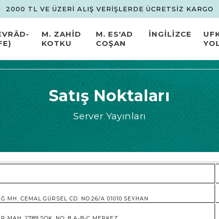
2000 TL VE ÜZERİ ALIŞ VERİŞLERDE ÜCRETSİZ KARGO
EVRÂD-
M. ZAHİD
M. ES'AD
İNGİLİZCE
UF
FE)
KOTKU
COŞAN
YO
Satış Noktaları
Server Yayınları
Ğ MH. CEMAL GÜRSEL CD. NO:26/A 01010 SEYHAN
R MAH. 2789 SOK. NO: 8 A-B-C MERKEZ