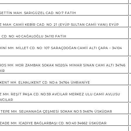
ETTİN MAH. SARIGÜZEL CAD. NO:7 FATİH
 MAH. CAMİİ KEBİR CAD. NO: 21 (EYÜP SULTAN CAMİİ YANI) EYÜP
İ CD. NO: 40 CAĞALOĞLU 34110 FATİH
İNİ MH. MİLLET CD. NO: 107 SARAÇDOĞAN CAMİİ ALTI ÇAPA - 34104
OS MH. MOR ZAMBAK SOKAK NO20/4 MİMAR SİNAN CAMİ ALTI 34746
HİR
KENT MH. ELMALIKENT CD. NO:4 34764 ÜMRANİYE
 MH. REŞİT PAŞA CD. NO:59 AVCILAR MERKEZ ULU CAMİİ AVLUSU
AVCILAR
TEPE MH. SELMANAĞA ÇEŞMESİ SOKAK NO:5 34674 ÜSKÜDAR
ZADE MH. İCADİYE BAĞLARBAŞI CD. NO:40 34662 ÜSKÜDAR