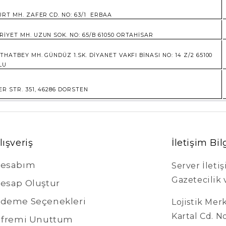
URT MH. ZAFER CD. NO: 63/1 ERBAA
İYET MH. UZUN SOK. NO: 65/B 61050 ORTAHİSAR
İTHATBEY MH. GÜNDÜZ 1.SK. DİYANET VAKFI BİNASI NO: 14 Z/2 65100
LU
R STR. 351, 46286 DORSTEN
lışveriş
İletişim Bil
esabım
Server İleti
Gazetecilik v
esap Oluştur
deme Seçenekleri
Lojistik Mer
Kartal Cd. N
ifremi Unuttum