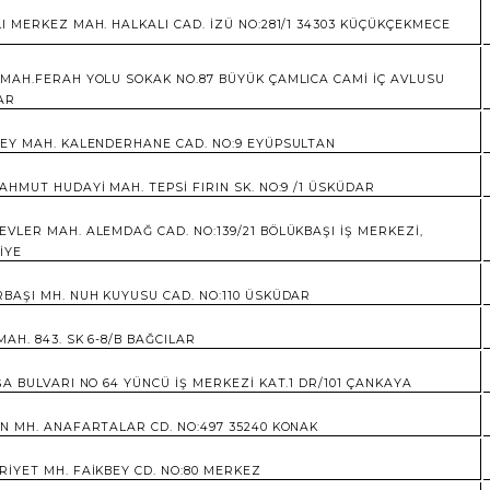
I MERKEZ MAH. HALKALI CAD. İZÜ NO:281/1 34303 KÜÇÜKÇEKMECE
MAH.FERAH YOLU SOKAK NO.87 BÜYÜK ÇAMLICA CAMİ İÇ AVLUSU
AR
EY MAH. KALENDERHANE CAD. NO:9 EYÜPSULTAN
AHMUT HUDAYİ MAH. TEPSİ FIRIN SK. NO:9 /1 ÜSKÜDAR
VLER MAH. ALEMDAĞ CAD. NO:139/21 BÖLÜKBAŞI İŞ MERKEZİ,
İYE
BAŞI MH. NUH KUYUSU CAD. NO:110 ÜSKÜDAR
MAH. 843. SK 6-8/B BAĞCILAR
ŞA BULVARI NO 64 YÜNCÜ İŞ MERKEZİ KAT.1 DR/101 ÇANKAYA
N MH. ANAFARTALAR CD. NO:497 35240 KONAK
İYET MH. FAİKBEY CD. NO:80 MERKEZ