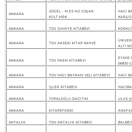
SOGEL - M.ES'AD COŞAN
HACI B
ANKARA
KÜLT.MRK.
KARŞIS
ANKARA
TDV SIHHİYE KİTABEVİ
KORKUT
ÜNİVER
ANKARA
TDV AKSEKİ KİTAP KAHVE
ALTI N
EYMİR 
ANKARA
TDV PAEM KİTABEVİ
06830 
ANKARA
TDV HACI BAYRAM VELİ KİTABEVİ
HACI B
ANKARA
İŞLER KİTABEVİ
HACIBA
ANKARA
TOPALOĞLU DAĞITIM
ULUS Ş
ANKARA
KİTAPEFENDİ
ANAFAR
ANTALYA
TDV ANTALYA KİTABEVİ
BALBEY