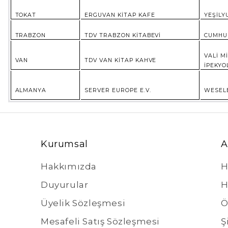
TOKAT
ERGUVAN KİTAP KAFE
YEŞİLY
TRABZON
TDV TRABZON KİTABEVİ
CUMHUR
VALİ M
VAN
TDV VAN KİTAP KAHVE
İPEKYO
ALMANYA
SERVER EUROPE E.V.
WESELE
Kurumsal
A
Hakkımızda
H
Duyurular
H
Üyelik Sözleşmesi
Ö
Mesafeli Satış Sözleşmesi
Ş