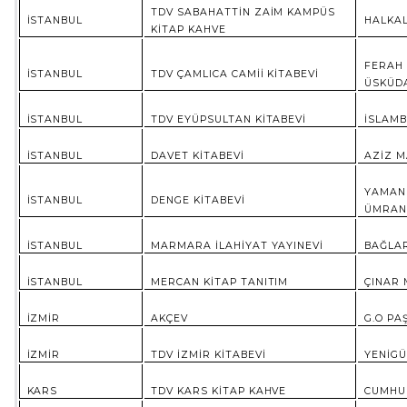
TDV SABAHATTİN ZAİM KAMPÜS
İSTANBUL
HALKAL
KİTAP KAHVE
FERAH 
İSTANBUL
TDV ÇAMLICA CAMİİ KİTABEVİ
ÜSKÜD
İSTANBUL
TDV EYÜPSULTAN KİTABEVİ
İSLAMB
İSTANBUL
DAVET KİTABEVİ
AZİZ M
YAMANE
İSTANBUL
DENGE KİTABEVİ
ÜMRAN
İSTANBUL
MARMARA İLAHİYAT YAYINEVİ
BAĞLAR
İSTANBUL
MERCAN KİTAP TANITIM
ÇINAR 
İZMİR
AKÇEV
G.O PA
İZMİR
TDV İZMİR KİTABEVİ
YENİGÜ
KARS
TDV KARS KİTAP KAHVE
CUMHUR