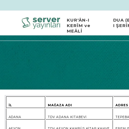
KUR'ÂN-I
DUA (
KERÎM ve
I ŞERÎ
MEÂLİ
İL
MAĞAZA ADI
ADRES
ADANA
TDV ADANA KİTABEVİ
TEPEBA
AFYON
TDV AFYON KAMPÜS KİTAP KAHVE
ERENLE