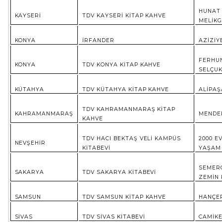
HUNAT 
KAYSERİ
TDV KAYSERİ KİTAP KAHVE
MELİKG
KONYA
İRFANDER
AZİZİY
FERHUN
KONYA
TDV KONYA KİTAP KAHVE
SELÇU
KÜTAHYA
TDV KÜTAHYA KİTAP KAHVE
ALİPAŞ
TDV KAHRAMANMARAŞ KİTAP
KAHRAMANMARAŞ
MENDER
KAHVE
TDV HACI BEKTAŞ VELİ KAMPÜS
2000 E
NEVŞEHİR
KİTABEVİ
YAŞAM 
SEMERC
SAKARYA
TDV SAKARYA KİTABEVİ
ZEMİN 
SAMSUN
TDV SAMSUN KİTAP KAHVE
HANÇER
SİVAS
TDV SİVAS KİTABEVİ
CAMİKE