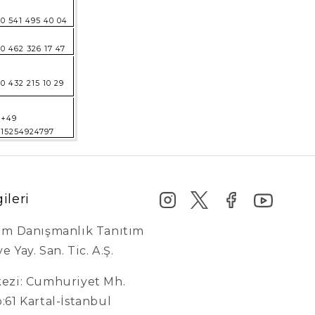
0 541 495 40 04
0 462 326 17 47
0 432 215 10 29
+49
15254924797
gileri
şim Danışmanlık Tanıtım
e Yay. San. Tic. A.Ş.
kezi: Cumhuriyet Mh.
o:61 Kartal-İstanbul