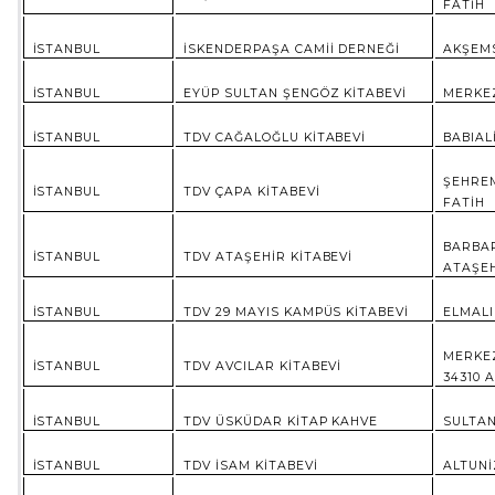
FATİH
İSTANBUL
İSKENDERPAŞA CAMİİ DERNEĞİ
AKŞEMS
İSTANBUL
EYÜP SULTAN ŞENGÖZ KİTABEVİ
MERKEZ
İSTANBUL
TDV CAĞALOĞLU KİTABEVİ
BABIAL
ŞEHREM
İSTANBUL
TDV ÇAPA KİTABEVİ
FATİH
BARBAR
İSTANBUL
TDV ATAŞEHİR KİTABEVİ
ATAŞE
İSTANBUL
TDV 29 MAYIS KAMPÜS KİTABEVİ
ELMALI
MERKEZ
İSTANBUL
TDV AVCILAR KİTABEVİ
34310 
İSTANBUL
TDV ÜSKÜDAR KİTAP KAHVE
SULTAN
İSTANBUL
TDV İSAM KİTABEVİ
ALTUNİ