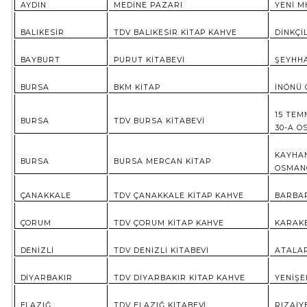
AYDIN
MEDİNE PAZARI
YENİ MH
BALIKESİR
TDV BALIKESİR KİTAP KAHVE
DİNKÇİ
BAYBURT
PURUT KİTABEVİ
ŞEYHHA
BURSA
BKM KİTAP
İNÖNÜ 
15 TEM
BURSA
TDV BURSA KİTABEVİ
30-A O
KAYHAN
BURSA
BURSA MERCAN KİTAP
OSMAN
ÇANAKKALE
TDV ÇANAKKALE KİTAP KAHVE
BARBAR
ÇORUM
TDV ÇORUM KİTAP KAHVE
KARAKE
DENİZLİ
TDV DENİZLİ KİTABEVİ
ATALAR
DİYARBAKIR
TDV DİYARBAKIR KİTAP KAHVE
YENİŞE
ELAZIĞ
TDV ELAZIĞ KİTABEVİ
RIZAİY