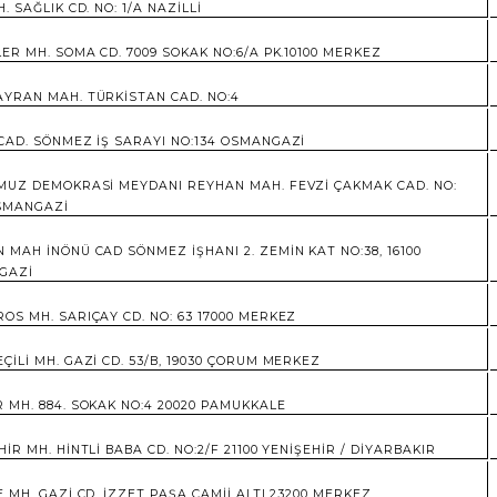
. SAĞLIK CD. NO: 1/A NAZİLLİ
LER MH. SOMA CD. 7009 SOKAK NO:6/A PK.10100 MERKEZ
YRAN MAH. TÜRKİSTAN CAD. NO:4
CAD. SÖNMEZ İŞ SARAYI NO:134 OSMANGAZİ
MUZ DEMOKRASİ MEYDANI REYHAN MAH. FEVZİ ÇAKMAK CAD. NO:
SMANGAZİ
 MAH İNÖNÜ CAD SÖNMEZ İŞHANI 2. ZEMİN KAT NO:38, 16100
GAZİ
OS MH. SARIÇAY CD. NO: 63 17000 MERKEZ
ÇİLİ MH. GAZİ CD. 53/B, 19030 ÇORUM MERKEZ
 MH. 884. SOKAK NO:4 20020 PAMUKKALE
HİR MH. HİNTLİ BABA CD. NO:2/F 21100 YENİŞEHİR / DİYARBAKIR
E MH. GAZİ CD. İZZET PAŞA CAMİİ ALTI 23200 MERKEZ