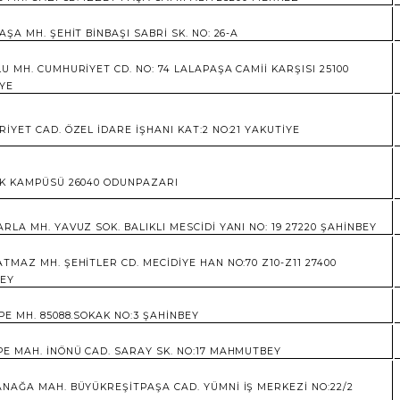
AŞA MH. ŞEHİT BİNBAŞI SABRİ SK. NO: 26-A
U MH. CUMHURİYET CD. NO: 74 LALAPAŞA CAMİİ KARŞISI 25100
YE
İYET CAD. ÖZEL İDARE İŞHANI KAT:2 NO:21 YAKUTİYE
K KAMPÜSÜ 26040 ODUNPAZARI
RLA MH. YAVUZ SOK. BALIKLI MESCİDİ YANI NO: 19 27220 ŞAHİNBEY
TMAZ MH. ŞEHİTLER CD. MECİDİYE HAN NO:70 Z10-Z11 27400
BEY
PE MH. 85088.SOKAK NO:3 ŞAHİNBEY
E MAH. İNÖNÜ CAD. SARAY SK. NO:17 MAHMUTBEY
NAĞA MAH. BÜYÜKREŞİTPAŞA CAD. YÜMNİ İŞ MERKEZİ NO:22/2