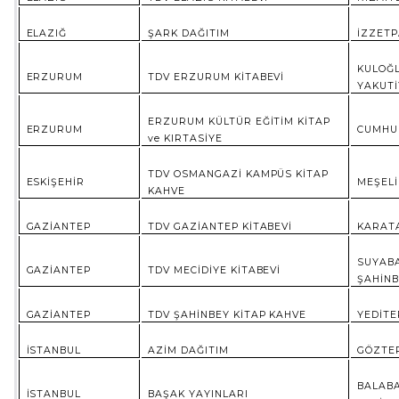
ELAZIĞ
ŞARK DAĞITIM
İZZETP
KULOĞL
ERZURUM
TDV ERZURUM KİTABEVİ
YAKUTİ
ERZURUM KÜLTÜR EĞİTİM KİTAP
ERZURUM
CUMHUR
ve KIRTASİYE
TDV OSMANGAZİ KAMPÜS KİTAP
ESKİŞEHİR
MEŞELİ
KAHVE
GAZİANTEP
TDV GAZİANTEP KİTABEVİ
KARATA
SUYABA
GAZİANTEP
TDV MECİDİYE KİTABEVİ
ŞAHİN
GAZİANTEP
TDV ŞAHİNBEY KİTAP KAHVE
YEDİTE
İSTANBUL
AZİM DAĞITIM
GÖZTEP
BALABA
İSTANBUL
BAŞAK YAYINLARI