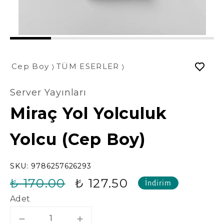
1
2
3
4
5
Cep Boy
TÜM ESERLER
Server Yayınları
Miraç Yol Yolculuk
Yolcu (Cep Boy)
SKU:
9786257626293
₺ 170.00
₺ 127.50
İndirim
Adet