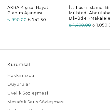
AKRA Kişisel Hayat
İttihâd-ı İslamcı Bi
Planım Ajandası
Mühtedi Abdülah
Dâvûd-II (Makalele
₺ 990.00
₺ 742.50
₺ 1,400.00
₺ 1,050
Kurumsal
Hakkımızda
Duyurular
Üyelik Sözleşmesi
Mesafeli Satış Sözleşmesi