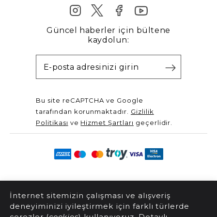
Güncel haberler için bültene
kaydolun:
Bu site reCAPTCHA ve Google
tarafından korunmaktadır.
Gizlilik
Politikası
ve
Hizmet Şartları
geçerlidir.
@2025 Server Yayınları. Tüm hakları saklıdır.
İnternet sitemizin çalışması ve alışveriş
deneyiminizi iyileştirmek için farklı türlerde
çerezler (
cookies
) kullanıyoruz. Detaylı