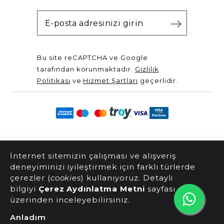
Bu site reCAPTCHA ve Google
tarafından korunmaktadır.
Gizlilik
Politikası
ve
Hizmet Şartları
geçerlidir.
@2025 Server Yayınları. Tüm hakları saklıdır.
İnternet sitemizin çalışması ve alışveriş
deneyiminizi iyileştirmek için farklı türlerde
çerezler (
cookies
) kullanıyoruz. Detaylı
bilgiyi
Çerez Aydınlatma Metni
sayfası
üzerinden inceleyebilirsiniz.
Anladım