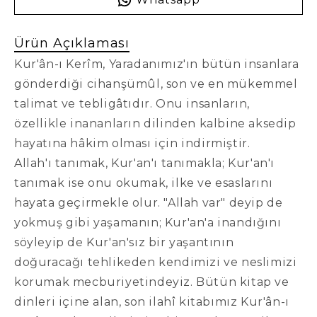
Ürün Açıklaması
Kur'ân-ı Kerîm, Yaradanımız'ın bütün insanlara
gönderdiği cihanşümûl, son ve en mükemmel
talimat ve tebligâtıdır. Onu insanların,
özellikle inananların dilinden kalbine aksedip
hayatına hâkim olması için indirmiştir.
Allah'ı tanımak, Kur'an'ı tanımakla; Kur'an'ı
tanımak ise onu okumak, ilke ve esaslarını
hayata geçirmekle olur. "Allah var" deyip de
yokmuş gibi yaşamanın; Kur'an'a inandığını
söyleyip de Kur'an'sız bir yaşantının
doğuracağı tehlikeden kendimizi ve neslimizi
korumak mecburiyetindeyiz. Bütün kitap ve
dinleri içine alan, son ilahî kitabımız Kur'ân-ı