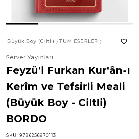
1
2
3
4
Büyük Boy (Ciltli)
TÜM ESERLER
Server Yayınları
Feyzü'l Furkan Kur'ân-ı
Kerîm ve Tefsirli Meali
(Büyük Boy - Ciltli)
BORDO
SKU:
9786256970113