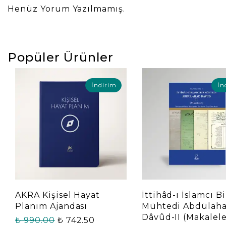
Henüz Yorum Yazılmamış.
Popüler Ürünler
İndirim
İn
AKRA Kişisel Hayat
İttihâd-ı İslamcı Bi
Planım Ajandası
Mühtedi Abdülah
Dâvûd-II (Makalele
₺ 990.00
₺ 742.50