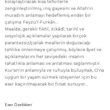
kolaylaştıracak kısa tefsirlerle
zenginleştirilmiş, iniş gayesini ve Allah'ın
muradını anlamayı hedeflemiş ender bir
çalışma: Feyzü'l-Furkân…
Mealde, gerekli fıkhî, itikâdî, tarihî ve
sosyolojik açıklamalar yapılarak birçok
parantezsiz/çıplak meallerin doğuracağı
tehlike önlenmeye çalışılmış, böylece âyet ve
açıklamalarını her seviyedeki insanın
rahatlıkla anlaması ve anlatması sağlanmıştır.
Kur'an'ın anlamıyla ve ruhuyla buluşmak, O'na
uygun bir yaşam sürmek isteyenler için bu
eser kaçırılmayacak bir fırsat sunuyor…
Eser Özellikleri