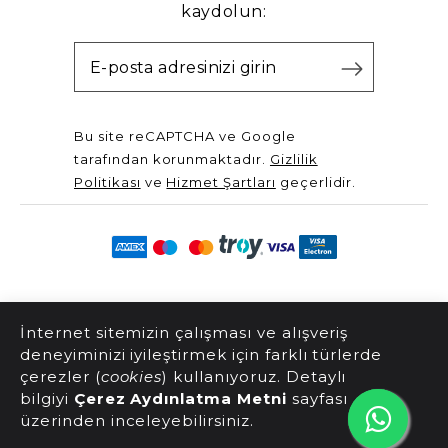
kaydolun:
Bu site reCAPTCHA ve Google
tarafından korunmaktadır.
Gizlilik
Politikası
ve
Hizmet Şartları
geçerlidir.
@2025 Server Yayınları. Tüm hakları saklıdır.
İnternet sitemizin çalışması ve alışveriş
deneyiminizi iyileştirmek için farklı türlerde
çerezler (
cookies
) kullanıyoruz. Detaylı
bilgiyi
Çerez Aydınlatma Metni
sayfası
üzerinden inceleyebilirsiniz.