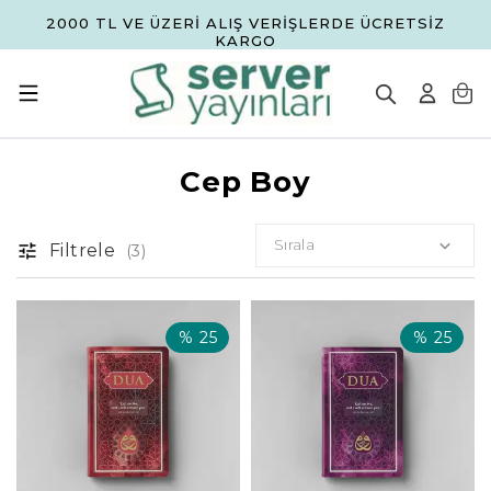
2000 TL VE ÜZERİ ALIŞ VERİŞLERDE ÜCRETSİZ
KARGO
Cep Boy
Sırala
Filtrele
(
3
)
%
25
%
25