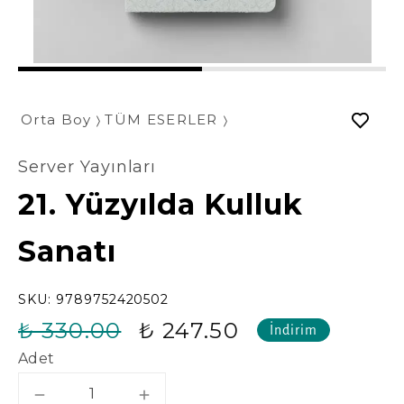
1
2
Orta Boy
TÜM ESERLER
Server Yayınları
21. Yüzyılda Kulluk
Sanatı
SKU:
9789752420502
₺ 330.00
₺ 247.50
İndirim
Adet