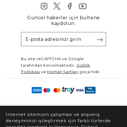
Güncel haberler için bültene
kaydolun:
Bu site reCAPTCHA ve Google
tarafından korunmaktadır.
Gizlilik
Politikası
ve
Hizmet Şartları
geçerlidir.
@2025 Server Yayınları. Tüm hakları saklıdır.
İnternet sitemizin çalışması ve alışveriş
deneyiminizi iyileştirmek için farklı türlerde
çerezler (
cookies
) kullanıyoruz. Detaylı