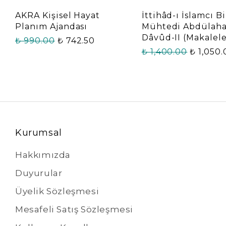
AKRA Kişisel Hayat
İttihâd-ı İslamcı Bi
Planım Ajandası
Mühtedi Abdülah
Dâvûd-II (Makalele
₺ 990.00
₺ 742.50
₺ 1,400.00
₺ 1,050
Kurumsal
Hakkımızda
Duyurular
Üyelik Sözleşmesi
Mesafeli Satış Sözleşmesi